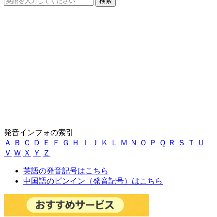
発音インフォの索引
Ａ
Ｂ
Ｃ
Ｄ
Ｅ
Ｆ
Ｇ
Ｈ
Ｉ
Ｊ
Ｋ
Ｌ
Ｍ
Ｎ
Ｏ
Ｐ
Ｑ
Ｒ
Ｓ
Ｔ
Ｕ
Ｖ
Ｗ
Ｘ
Ｙ
Ｚ
英語の発音記号はこちら
中国語のピンイン（発音記号）はこちら