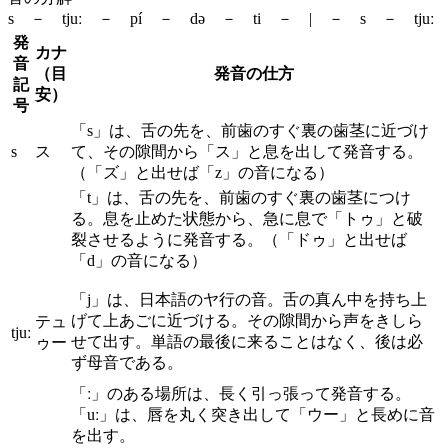
s － tjuː － pí － də － ti － | － s － tjuː
発
カナ
音
（目
発音の仕方
記
安）
号
「s」は、舌の先を、前歯のすぐ裏の歯茎に近づけ
s
ス
て、その隙間から「ス」と息を出して発音する。
（「ズ」と出せば「z」の音になる）
「t」は、舌の先を、前歯のすぐ裏の歯茎につけ
る。息を止めた状態から、急に息で「トゥ」と破
裂させるように発音する。（「ドゥ」と出せば
「d」の音になる）
「j」は、日本語のヤ行の音。舌の真ん中を持ち上
げて上あごに近づける。その隙間から声をきしら
テュ
tjuː
せて出す。単語の最後に来ることはなく、後は必
ゥー
ず母音である。
「ː」のある場所は、長く引っ張って発音する。
「uː」は、唇を丸く突き出して「ウー」と長めに音
を出す。