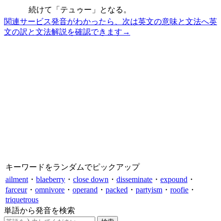
続けて「テュゥー」となる。
関連サービス
発音がわかったら、次は英文の意味と文法へ
英
文の訳と文法解説を確認できます
→
キーワードをランダムでピックアップ
ailment
・
blaeberry
・
close down
・
disseminate
・
expound
・
farceur
・
omnivore
・
operand
・
packed
・
partyism
・
roofie
・
triquetrous
単語から発音を検索