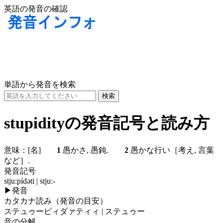
英語の発音の確認
単語から発音を検索
stupidityの発音記号と読み方
意味：
[名]
1
愚かさ, 愚鈍.
2
愚かな行い［考え, 言葉
など］.
発音記号
stjuːpídəti | stjuː-
▶
発音
カタカナ読み（発音の目安）
ステュゥーピィダァティィ | ステュゥー
音の分解