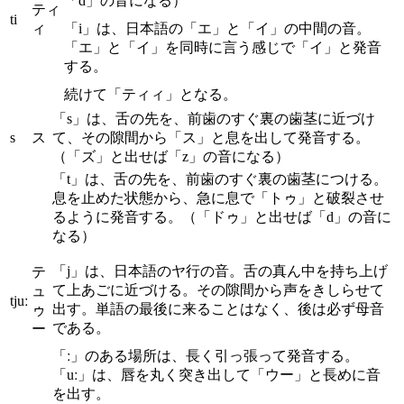
「d」の音になる）
ティ
ti
ィ
「i」は、日本語の「エ」と「イ」の中間の音。
「エ」と「イ」を同時に言う感じで「イ」と発音
する。
続けて「ティィ」となる。
「s」は、舌の先を、前歯のすぐ裏の歯茎に近づけ
s
ス
て、その隙間から「ス」と息を出して発音する。
（「ズ」と出せば「z」の音になる）
「t」は、舌の先を、前歯のすぐ裏の歯茎につける。
息を止めた状態から、急に息で「トゥ」と破裂させ
るように発音する。（「ドゥ」と出せば「d」の音に
なる）
「j」は、日本語のヤ行の音。舌の真ん中を持ち上げ
テ
て上あごに近づける。その隙間から声をきしらせて
ュ
tjuː
出す。単語の最後に来ることはなく、後は必ず母音
ゥ
である。
ー
「ː」のある場所は、長く引っ張って発音する。
「uː」は、唇を丸く突き出して「ウー」と長めに音
を出す。