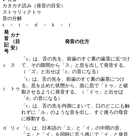
カタカナ読み（発音の目安）
ストゥリィクトゥ
音の分解
s － t － rí － k － t
発
カナ
音
（目
発音の仕方
記
安）
号
「s」は、舌の先を、前歯のすぐ裏の歯茎に近づけ
s
ス
て、その隙間から「ス」と息を出して発音する。
（「ズ」と出せば「z」の音になる）
「t」は、舌の先を、前歯のすぐ裏の歯茎につけ
る。息を止めた状態から、急に息で「トゥ」と破
トゥ
t
裂させるように発音する。（「ドゥ」と出せば
「d」の音になる）
「r」は、舌の先を内側にまいて、口のどこにも触
れずに「ル」のような音を出し、すぐ後ろの母音
に移動する。
rí
リィ
「i」は、日本語の「エ」と「イ」の中間の音。
「エ」と「イ」を同時に言う感じで「イ」と発音