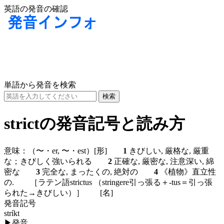
英語の発音の確認
単語から発音を検索
strictの発音記号と読み方
意味：
（〜・er, 〜・est）
[形]
1
きびしい, 厳格な, 厳重
な；きびしく強いられる
2
正確な, 厳密な, 注意深い, 綿
密な
3
完全な, まったくの, 絶対の
4
《植物》直立性
の. ［ラテン語strictus （stringere引っ張る＋-tus＝引っ張
られた→きびしい）］
[名]
発音記号
stríkt
▶
発音