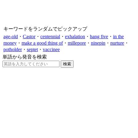
キーワードをランダムでピックアップ
age-old
・
Castor
・
centennial
・
exhalation
・
hang five
・
in the
money
・
make a good thing of
・
millepore
・
ninepin
・
nurture
・
potholder
・
septet
・
vaccinee
単語から発音を検索