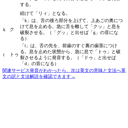
する。
続けて「リィ」となる。
「k」は、舌の後ろ部分を上げて、上あごの奥につ
けて息を止める。急に舌を離して「クッ」と息を
ク
k
破裂させる。（「グッ」と出せば「g」の音にな
る）
「t」は、舌の先を、前歯のすぐ裏の歯茎につけ
る。息を止めた状態から、急に息で「トゥ」と破
トゥ
t
裂させるように発音する。（「ドゥ」と出せば
「d」の音になる）
関連サービス
発音がわかったら、次は英文の意味と文法へ
英
文の訳と文法解説を確認できます
→