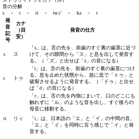
音の分解
s － t － ri － twɔ` － kə － r
発
カナ
音
（目
発音の仕方
記
安）
号
「s」は、舌の先を、前歯のすぐ裏の歯茎に近づ
s
ス
けて、その隙間から「ス」と息を出して発音す
る。（「ズ」と出せば「z」の音になる）
「t」は、舌の先を、前歯のすぐ裏の歯茎につけ
る。息を止めた状態から、急に息で「トゥ」と
トゥ
t
破裂させるように発音する。（「ドゥ」と出せ
ば「d」の音になる）
「r」は、舌の先を内側にまいて、口のどこにも
触れずに「ル」のような音を出し、すぐ後ろの
母音に移動する。
ri
リィ
「i」は、日本語の「エ」と「イ」の中間の音。
「エ」と「イ」を同時に言う感じで「イ」と発
音する。