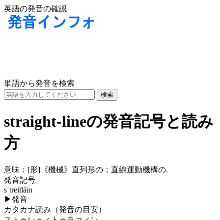
英語の発音の確認
単語から発音を検索
straight-lineの発音記号と読み
方
意味：
[形]
《機械》直列形の；直線運動機構の.
発音記号
sˈtreitláin
▶
発音
カタカナ読み（発音の目安）
ストゥレェィトゥラァィン