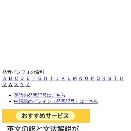
発音インフォの索引
Ａ
Ｂ
Ｃ
Ｄ
Ｅ
Ｆ
Ｇ
Ｈ
Ｉ
Ｊ
Ｋ
Ｌ
Ｍ
Ｎ
Ｏ
Ｐ
Ｑ
Ｒ
Ｓ
Ｔ
Ｕ
Ｖ
Ｗ
Ｘ
Ｙ
Ｚ
英語の発音記号はこちら
中国語のピンイン（発音記号）はこちら