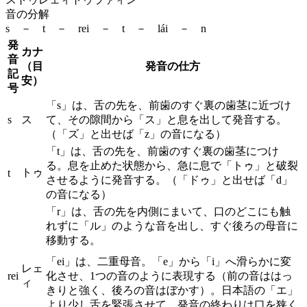
音の分解
s － t － rei － t － lái － n
発
カナ
音
（目
発音の仕方
記
安）
号
「s」は、舌の先を、前歯のすぐ裏の歯茎に近づけ
s
ス
て、その隙間から「ス」と息を出して発音する。
（「ズ」と出せば「z」の音になる）
「t」は、舌の先を、前歯のすぐ裏の歯茎につけ
る。息を止めた状態から、急に息で「トゥ」と破裂
トゥ
t
させるように発音する。（「ドゥ」と出せば「d」
の音になる）
「r」は、舌の先を内側にまいて、口のどこにも触
れずに「ル」のような音を出し、すぐ後ろの母音に
移動する。
「ei」は、二重母音。「e」から「i」へ滑らかに変
レェ
rei
化させ、1つの音のように表現する（前の音ははっ
ィ
きりと強く、後ろの音はぼかす）。日本語の「エ」
より少し舌を緊張させて、発音の終わりは口を狭く