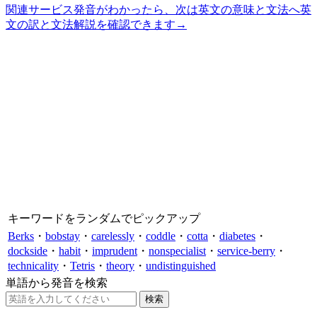
関連サービス
発音がわかったら、次は英文の意味と文法へ
英
文の訳と文法解説を確認できます
→
キーワードをランダムでピックアップ
Berks
・
bobstay
・
carelessly
・
coddle
・
cotta
・
diabetes
・
dockside
・
habit
・
imprudent
・
nonspecialist
・
service-berry
・
technicality
・
Tetris
・
theory
・
undistinguished
単語から発音を検索