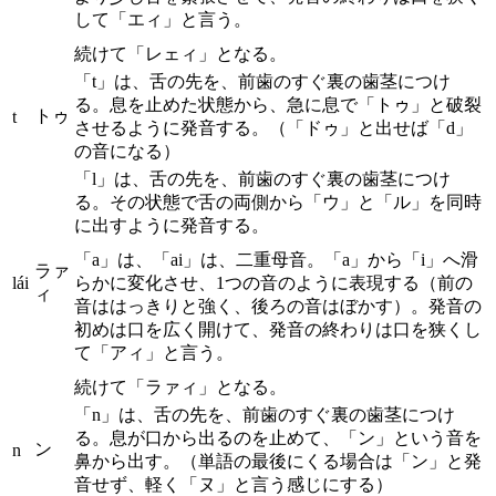
して「エィ」と言う。
続けて「レェィ」となる。
「t」は、舌の先を、前歯のすぐ裏の歯茎につけ
る。息を止めた状態から、急に息で「トゥ」と破裂
トゥ
t
させるように発音する。（「ドゥ」と出せば「d」
の音になる）
「l」は、舌の先を、前歯のすぐ裏の歯茎につけ
る。その状態で舌の両側から「ウ」と「ル」を同時
に出すように発音する。
「a」は、「ai」は、二重母音。「a」から「i」へ滑
ラァ
lái
らかに変化させ、1つの音のように表現する（前の
ィ
音ははっきりと強く、後ろの音はぼかす）。発音の
初めは口を広く開けて、発音の終わりは口を狭くし
て「アィ」と言う。
続けて「ラァィ」となる。
「n」は、舌の先を、前歯のすぐ裏の歯茎につけ
る。息が口から出るのを止めて、「ン」という音を
ン
n
鼻から出す。（単語の最後にくる場合は「ン」と発
音せず、軽く「ヌ」と言う感じにする）