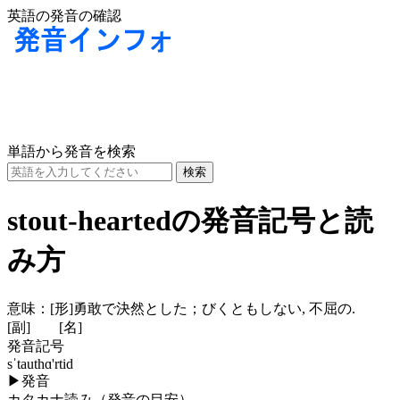
英語の発音の確認
単語から発音を検索
stout-heartedの発音記号と読
み方
意味：
[形]
勇敢で決然とした；びくともしない, 不屈の.
[副]
[名]
発音記号
sˈtauthɑ'rtid
▶
発音
カタカナ読み（発音の目安）