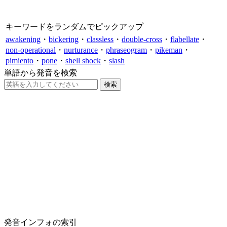
キーワードをランダムでピックアップ
awakening
・
bickering
・
classless
・
double-cross
・
flabellate
・
non-operational
・
nurturance
・
phraseogram
・
pikeman
・
pimiento
・
pone
・
shell shock
・
slash
単語から発音を検索
発音インフォの索引