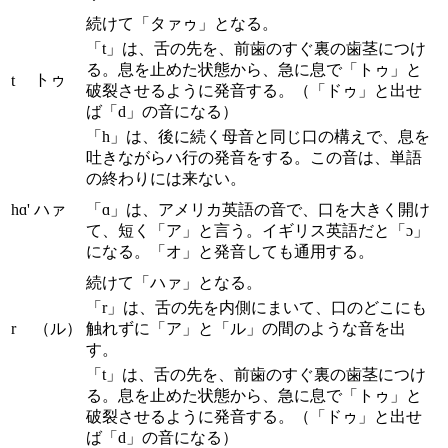
続けて「タァゥ」となる。
「t」は、舌の先を、前歯のすぐ裏の歯茎につけ
る。息を止めた状態から、急に息で「トゥ」と
トゥ
t
破裂させるように発音する。（「ドゥ」と出せ
ば「d」の音になる）
「h」は、後に続く母音と同じ口の構えで、息を
吐きながらハ行の発音をする。この音は、単語
の終わりには来ない。
hɑ'
ハァ
「ɑ」は、アメリカ英語の音で、口を大きく開け
て、短く「ア」と言う。イギリス英語だと「ɔ」
になる。「オ」と発音しても通用する。
続けて「ハァ」となる。
「r」は、舌の先を内側にまいて、口のどこにも
r
（ル）
触れずに「ア」と「ル」の間のような音を出
す。
「t」は、舌の先を、前歯のすぐ裏の歯茎につけ
る。息を止めた状態から、急に息で「トゥ」と
破裂させるように発音する。（「ドゥ」と出せ
ば「d」の音になる）