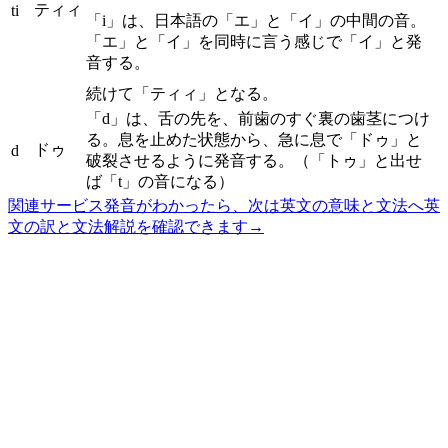
ティィ
ti
「i」は、日本語の「エ」と「イ」の中間の音。
「エ」と「イ」を同時に言う感じで「イ」と発
音する。
続けて「ティィ」となる。
「d」は、舌の先を、前歯のすぐ裏の歯茎につけ
る。息を止めた状態から、急に息で「ドゥ」と
ドゥ
d
破裂させるように発音する。（「トゥ」と出せ
ば「t」の音になる）
関連サービス
発音がわかったら、次は英文の意味と文法へ
英
文の訳と文法解説を確認できます
→