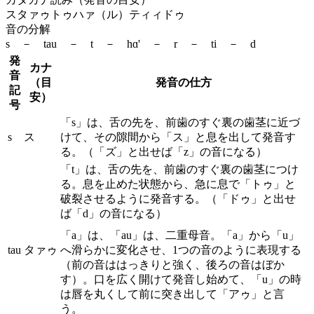
スタァゥトゥハァ（ル）ティィドゥ
音の分解
s － tau － t － hɑ' － r － ti － d
発
カナ
音
（目
発音の仕方
記
安）
号
「s」は、舌の先を、前歯のすぐ裏の歯茎に近づ
s
ス
けて、その隙間から「ス」と息を出して発音す
る。（「ズ」と出せば「z」の音になる）
「t」は、舌の先を、前歯のすぐ裏の歯茎につけ
る。息を止めた状態から、急に息で「トゥ」と
破裂させるように発音する。（「ドゥ」と出せ
ば「d」の音になる）
「a」は、「au」は、二重母音。「a」から「u」
tau
タァゥ
へ滑らかに変化させ、1つの音のように表現する
（前の音ははっきりと強く、後ろの音はぼか
す）。口を広く開けて発音し始めて、「u」の時
は唇を丸くして前に突き出して「アゥ」と言
う。