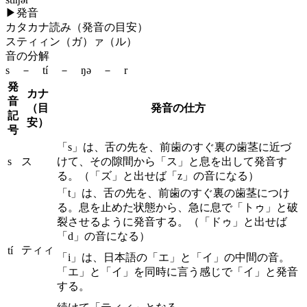
▶
発音
カタカナ読み（発音の目安）
スティィン（ガ）ァ（ル）
音の分解
s － tí － ŋə － r
発
カナ
音
（目
発音の仕方
記
安）
号
「s」は、舌の先を、前歯のすぐ裏の歯茎に近づ
s
ス
けて、その隙間から「ス」と息を出して発音す
る。（「ズ」と出せば「z」の音になる）
「t」は、舌の先を、前歯のすぐ裏の歯茎につけ
る。息を止めた状態から、急に息で「トゥ」と破
裂させるように発音する。（「ドゥ」と出せば
「d」の音になる）
ティィ
tí
「i」は、日本語の「エ」と「イ」の中間の音。
「エ」と「イ」を同時に言う感じで「イ」と発音
する。