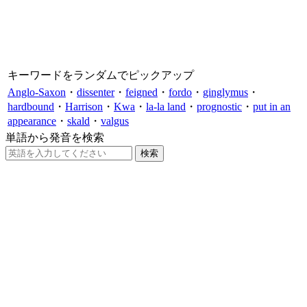
キーワードをランダムでピックアップ
Anglo-Saxon
・
dissenter
・
feigned
・
fordo
・
ginglymus
・
hardbound
・
Harrison
・
Kwa
・
la-la land
・
prognostic
・
put in an
appearance
・
skald
・
valgus
単語から発音を検索