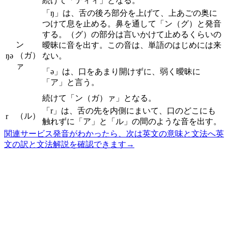
続けて「ティィ」となる。
「ŋ」は、舌の後ろ部分を上げて、上あごの奥に
つけて息を止める。鼻を通して「ン（グ）と発音
する。（グ）の部分は言いかけて止めるくらいの
ン
曖昧に音を出す。この音は、単語のはじめには来
（ガ）
ŋə
ない。
ァ
「ə」は、口をあまり開けずに、弱く曖昧に
「ア」と言う。
続けて「ン（ガ）ァ」となる。
「r」は、舌の先を内側にまいて、口のどこにも
（ル）
r
触れずに「ア」と「ル」の間のような音を出す。
関連サービス
発音がわかったら、次は英文の意味と文法へ
英
文の訳と文法解説を確認できます
→