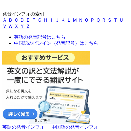
発音インフォの索引
Ａ
Ｂ
Ｃ
Ｄ
Ｅ
Ｆ
Ｇ
Ｈ
Ｉ
Ｊ
Ｋ
Ｌ
Ｍ
Ｎ
Ｏ
Ｐ
Ｑ
Ｒ
Ｓ
Ｔ
Ｕ
Ｖ
Ｗ
Ｘ
Ｙ
Ｚ
英語の発音記号はこちら
中国語のピンイン（発音記号）はこちら
英語の発音インフォ
｜
中国語の発音インフォ