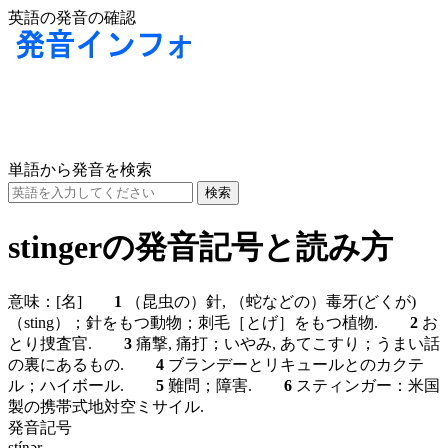
英語の発音の確認
単語から発音を検索
stingerの発音記号と読み方
意味：
[名]
1
（昆虫の）針, （蛇などの）毒牙(どくが)
（sting）；針をもつ動物；刺毛［とげ］をもつ植物.
2
お
とり捜査官.
3
痛撃, 痛打；いやみ, あてこすり；うまい話
の裏にあるもの.
4
ブランデーとリキュールとのカクテ
ル；ハイボール.
5
難問；障害.
6
スティンガー：米国
製の携帯式地対空ミサイル.
発音記号
stíŋər