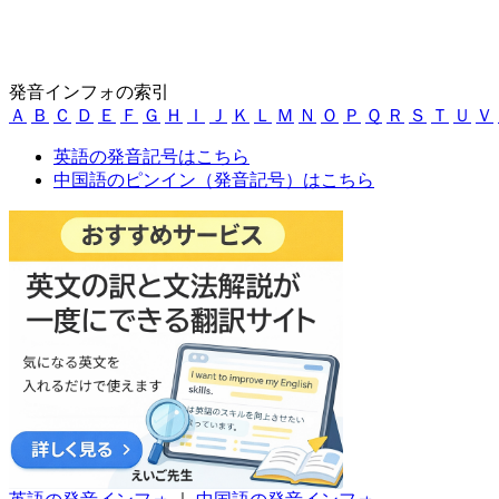
発音インフォの索引
Ａ
Ｂ
Ｃ
Ｄ
Ｅ
Ｆ
Ｇ
Ｈ
Ｉ
Ｊ
Ｋ
Ｌ
Ｍ
Ｎ
Ｏ
Ｐ
Ｑ
Ｒ
Ｓ
Ｔ
Ｕ
Ｖ
英語の発音記号はこちら
中国語のピンイン（発音記号）はこちら