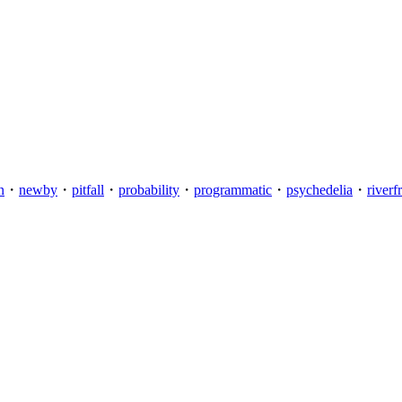
n
・
newby
・
pitfall
・
probability
・
programmatic
・
psychedelia
・
riverf