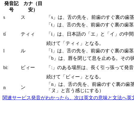
発音記
カナ（目
号
安）
s
ス
「s」は、舌の先を、前歯のすぐ裏の歯
「t」は、舌の先を、前歯のすぐ裏の歯
tí
ティィ
「i」は、日本語の「エ」と「イ」の中
続けて「ティィ」となる。
l
ル
「l」は、舌の先を、前歯のすぐ裏の歯
「b」は、唇を閉じて息を止める。その
biː
ビィー
「ː」のある場所は、長く引っ張って発
続けて「ビィー」となる。
「n」は、舌の先を、前歯のすぐ裏の歯
ン
n
「ヌ」と言う感じにする）
関連サービス
発音がわかったら、次は英文の意味と文法へ
英