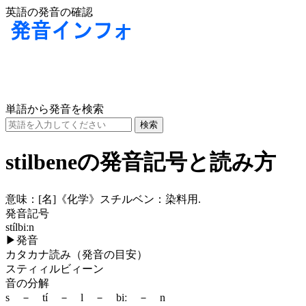
英語の発音の確認
単語から発音を検索
stilbeneの発音記号と読み方
意味：
[名]
《化学》スチルベン：染料用.
発音記号
stílbiːn
▶
発音
カタカナ読み（発音の目安）
スティィルビィーン
音の分解
s － tí － l － biː － n