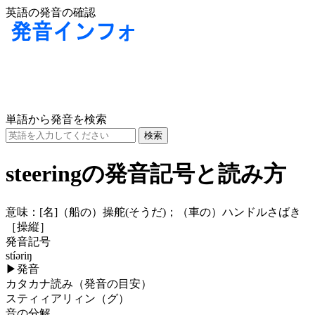
英語の発音の確認
単語から発音を検索
steeringの発音記号と読み方
意味：
[名]
（船の）操舵(そうだ)；（車の）ハンドルさばき
［操縦］
発音記号
stíəriŋ
▶
発音
カタカナ読み（発音の目安）
スティィアリィン（グ）
音の分解