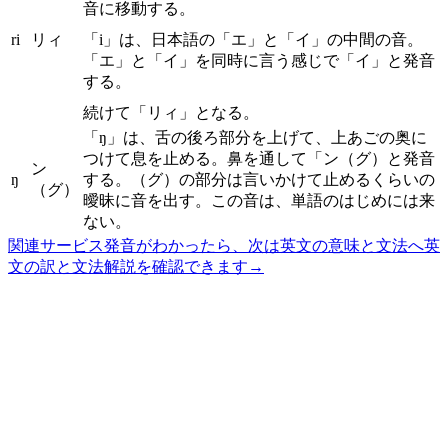
音に移動する。
ri
リィ
「i」は、日本語の「エ」と「イ」の中間の音。
「エ」と「イ」を同時に言う感じで「イ」と発音
する。
続けて「リィ」となる。
「ŋ」は、舌の後ろ部分を上げて、上あごの奥に
つけて息を止める。鼻を通して「ン（グ）と発音
ン
ŋ
する。（グ）の部分は言いかけて止めるくらいの
（グ）
曖昧に音を出す。この音は、単語のはじめには来
ない。
関連サービス
発音がわかったら、次は英文の意味と文法へ
英
文の訳と文法解説を確認できます
→