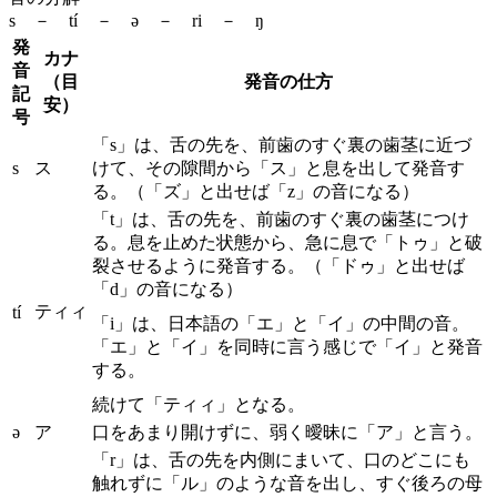
s － tí － ə － ri － ŋ
発
カナ
音
（目
発音の仕方
記
安）
号
「s」は、舌の先を、前歯のすぐ裏の歯茎に近づ
s
ス
けて、その隙間から「ス」と息を出して発音す
る。（「ズ」と出せば「z」の音になる）
「t」は、舌の先を、前歯のすぐ裏の歯茎につけ
る。息を止めた状態から、急に息で「トゥ」と破
裂させるように発音する。（「ドゥ」と出せば
「d」の音になる）
ティィ
tí
「i」は、日本語の「エ」と「イ」の中間の音。
「エ」と「イ」を同時に言う感じで「イ」と発音
する。
続けて「ティィ」となる。
ə
ア
口をあまり開けずに、弱く曖昧に「ア」と言う。
「r」は、舌の先を内側にまいて、口のどこにも
触れずに「ル」のような音を出し、すぐ後ろの母