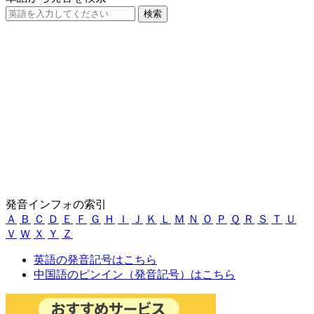
発音インフォの索引
Ａ
Ｂ
Ｃ
Ｄ
Ｅ
Ｆ
Ｇ
Ｈ
Ｉ
Ｊ
Ｋ
Ｌ
Ｍ
Ｎ
Ｏ
Ｐ
Ｑ
Ｒ
Ｓ
Ｔ
Ｕ
Ｖ
Ｗ
Ｘ
Ｙ
Ｚ
英語の発音記号はこちら
中国語のピンイン（発音記号）はこちら