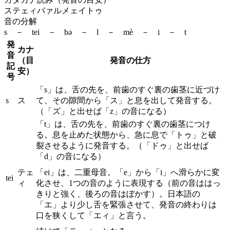
ステェィバァルメェイトゥ
音の分解
s － tei － bə － l － mè － i － t
発
カナ
音
（目
発音の仕方
記
安）
号
「s」は、舌の先を、前歯のすぐ裏の歯茎に近づけ
s
ス
て、その隙間から「ス」と息を出して発音する。
（「ズ」と出せば「z」の音になる）
「t」は、舌の先を、前歯のすぐ裏の歯茎につけ
る。息を止めた状態から、急に息で「トゥ」と破
裂させるように発音する。（「ドゥ」と出せば
「d」の音になる）
テェ
「ei」は、二重母音。「e」から「i」へ滑らかに変
tei
ィ
化させ、1つの音のように表現する（前の音ははっ
きりと強く、後ろの音はぼかす）。日本語の
「エ」より少し舌を緊張させて、発音の終わりは
口を狭くして「エィ」と言う。