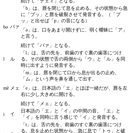
続けて「テェィ」となる。
「b」は、唇を閉じて息を止める。その状態から急
に「ブッ」と唇を破裂させて発音する。（「プ
ッ」と出せば「p」の音になる）
バァ
bə
「ə」は、口をあまり開けずに、弱く曖昧に「ア」
と言う。
続けて「バァ」となる。
「l」は、舌の先を、前歯のすぐ裏の歯茎につけ
l
ル
る。その状態で舌の両側から「ウ」と「ル」を同
時に出すように発音する。
「m」は、唇を閉じて口から息が出るの止め、
「ム」という声を鼻を通して出す。
mè
メェ
「e」は、日本語の「エ」とほぼ一緒だが、唇を左
右に少し大きめに開ける。
続けて「メェ」となる。
日本語の「エ」と「イ」の中間の音。「エ」と
イ
i
「イ」を同時に言う感じで「イ」と発音する。
「t」は、舌の先を、前歯のすぐ裏の歯茎につけ
る。息を止めた状態から、急に息で「トゥ」と破