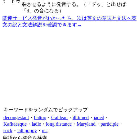
トゥ
t
裂させるように発音する。（「ドゥ」と出せば
「d」の音になる）
関連サービス
発音がわかったら、次は英文の意味と文法へ
英
文の訳と文法解説を確認できます
→
キーワードをランダムでピックアップ
decongestant
・
flattop
・
Galilean
・
ill-timed
・
jaded
・
Kafkaesque
・
ladle
・
long distance
・
Maryland
・
participle
・
sock
・
tall poppy
・
ur-
単語から発音を検索