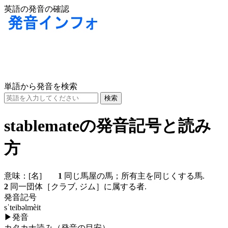
英語の発音の確認
単語から発音を検索
stablemateの発音記号と読み
方
意味：
[名]
1
同じ馬屋の馬；所有主を同じくする馬.
2
同一団体［クラブ, ジム］に属する者.
発音記号
sˈteibəlmèit
▶
発音
カタカナ読み（発音の目安）