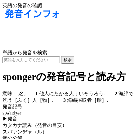
英語の発音の確認
単語から発音を検索
spongerの発音記号と読み方
意味：
[名]
1
他人にたかる人；いそうろう.
2
海綿で
洗う［ふく］人［物］.
3
海綿採取者［船］.
発音記号
spʌ'ndʒər
▶
発音
カタカナ読み（発音の目安）
スパァンヂャ（ル）
音の分解