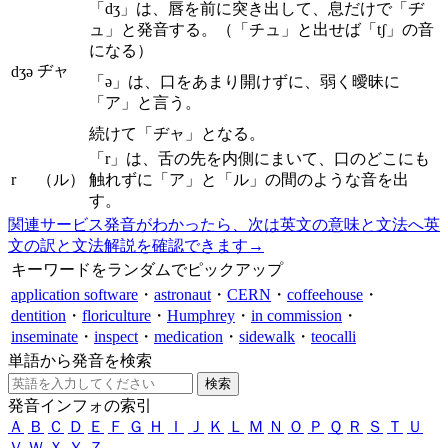
「dʒ」は、唇を前に突き出して、息だけで「ヂ
ュ」と発音する。（「チュ」と出せば「tʃ」の音
になる）
ヂャ
dʒə
「ə」は、口をあまり開けずに、弱く曖昧に
「ア」と言う。
続けて「ヂャ」となる。
「r」は、舌の先を内側にまいて、口のどこにも
r
（ル）
触れずに「ア」と「ル」の間のような音を出
す。
関連サービス
発音がわかったら、次は英文の意味と文法へ
英
文の訳と文法解説を確認できます
→
キーワードをランダムでピックアップ
application software
・
astronaut
・
CERN
・
coffeehouse
・
dentition
・
floriculture
・
Humphrey
・
in commission
・
inseminate
・
inspect
・
medication
・
sidewalk
・
teocalli
単語から発音を検索
発音インフォの索引
Ａ
Ｂ
Ｃ
Ｄ
Ｅ
Ｆ
Ｇ
Ｈ
Ｉ
Ｊ
Ｋ
Ｌ
Ｍ
Ｎ
Ｏ
Ｐ
Ｑ
Ｒ
Ｓ
Ｔ
Ｕ
Ｖ
Ｗ
Ｘ
Ｙ
Ｚ