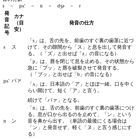
s － pʌ' － n － dʒə － r
発
カナ
音
（目
発音の仕方
記
安）
号
「s」は、舌の先を、前歯のすぐ裏の歯茎に近づ
s
ス
けて、その隙間から「ス」と息を出して発音す
る。（「ズ」と出せば「z」の音になる）
「p」は、唇を閉じて息を止める。その状態から
急に「プッ」と唇を破裂させて発音する。
（「ブッ」と出せば「b」の音になる）
パァ
pʌ'
「ʌ」は、日本語の「ア」とほぼ一緒。口を中く
らい開けて、短く「ア」と言う。
続けて「パァ」となる。
「n」は、舌の先を、前歯のすぐ裏の歯茎につけ
る。息が口から出るのを止めて、「ン」という
n
ン
音を鼻から出す。（単語の最後にくる場合は
「ン」と発音せず、軽く「ヌ」と言う感じにす
る）