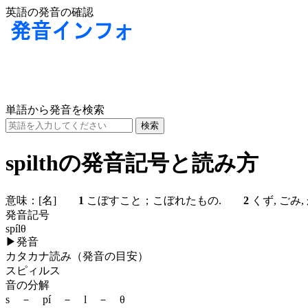
英語の発音の確認
単語から発音を検索
spilthの発音記号と読み方
意味：
[名]
1
こぼすこと；こぼれたもの.
2
くず, ごみ,
発音記号
spílθ
▶
発音
カタカナ読み（発音の目安）
スピィルス
音の分解
s － pí － l － θ