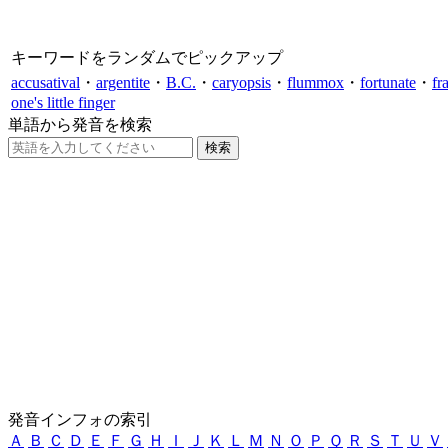
キーワードをランダムでピックアップ
accusatival
・
argentite
・
B.C.
・
caryopsis
・
flummox
・
fortunate
・
fr
one's little finger
単語から発音を検索
発音インフォの索引
Ａ
Ｂ
Ｃ
Ｄ
Ｅ
Ｆ
Ｇ
Ｈ
Ｉ
Ｊ
Ｋ
Ｌ
Ｍ
Ｎ
Ｏ
Ｐ
Ｑ
Ｒ
Ｓ
Ｔ
Ｕ
Ｖ