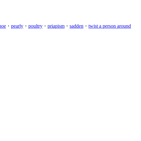
hoe
・
pearly
・
poultry
・
priapism
・
sadden
・
twist a person around