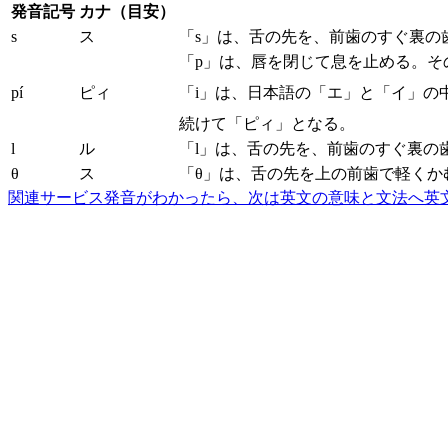
発音記号
カナ（目安）
s
ス
「s」は、舌の先を、前歯のすぐ裏の
「p」は、唇を閉じて息を止める。そ
pí
ピィ
「i」は、日本語の「エ」と「イ」の
続けて「ピィ」となる。
l
ル
「l」は、舌の先を、前歯のすぐ裏の
θ
ス
「θ」は、舌の先を上の前歯で軽くか
関連サービス
発音がわかったら、次は英文の意味と文法へ
英