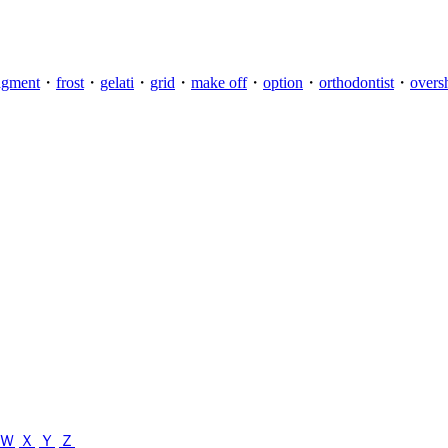
agment
・
frost
・
gelati
・
grid
・
make off
・
option
・
orthodontist
・
overs
Ｗ
Ｘ
Ｙ
Ｚ