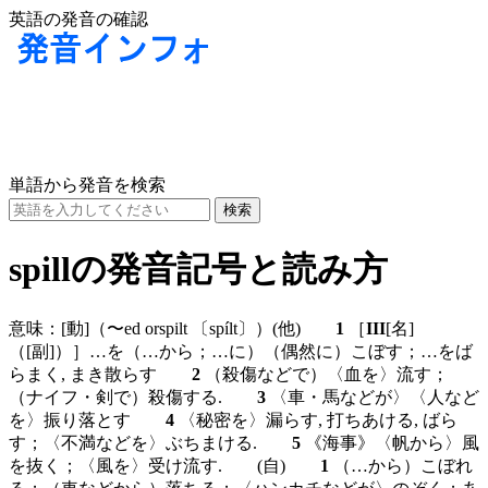
英語の発音の確認
単語から発音を検索
spillの発音記号と読み方
意味：
[動]
（〜ed orspilt
〔spílt〕
）
(他)
1
［
III
[名]
（
[副]
）］…を（…から；…に）（偶然に）こぼす；…をば
らまく, まき散らす
2
（殺傷などで）〈血を〉流す；
（ナイフ・剣で）殺傷する.
3
〈車・馬などが〉〈人など
を〉振り落とす
4
〈秘密を〉漏らす, 打ちあける, ばら
す；〈不満などを〉ぶちまける.
5
《海事》〈帆から〉風
を抜く；〈風を〉受け流す.
(自)
1
（…から）こぼれ