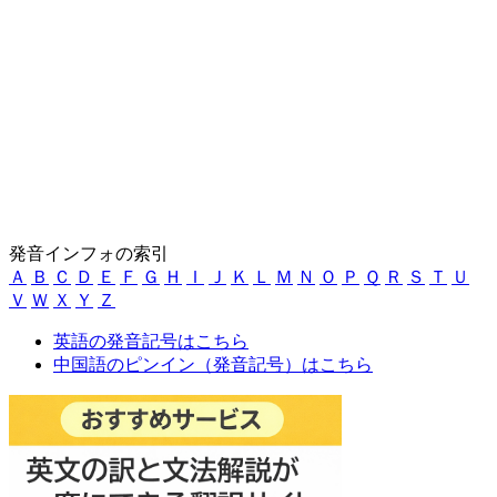
発音インフォの索引
Ａ
Ｂ
Ｃ
Ｄ
Ｅ
Ｆ
Ｇ
Ｈ
Ｉ
Ｊ
Ｋ
Ｌ
Ｍ
Ｎ
Ｏ
Ｐ
Ｑ
Ｒ
Ｓ
Ｔ
Ｕ
Ｖ
Ｗ
Ｘ
Ｙ
Ｚ
英語の発音記号はこちら
中国語のピンイン（発音記号）はこちら