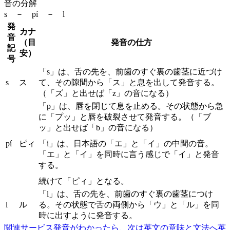
音の分解
s － pí － l
発
カナ
音
（目
発音の仕方
記
安）
号
「s」は、舌の先を、前歯のすぐ裏の歯茎に近づけ
s
ス
て、その隙間から「ス」と息を出して発音する。
（「ズ」と出せば「z」の音になる）
「p」は、唇を閉じて息を止める。その状態から急
に「プッ」と唇を破裂させて発音する。（「ブ
ッ」と出せば「b」の音になる）
pí
ピィ
「i」は、日本語の「エ」と「イ」の中間の音。
「エ」と「イ」を同時に言う感じで「イ」と発音
する。
続けて「ピィ」となる。
「l」は、舌の先を、前歯のすぐ裏の歯茎につけ
l
ル
る。その状態で舌の両側から「ウ」と「ル」を同
時に出すように発音する。
関連サービス
発音がわかったら、次は英文の意味と文法へ
英