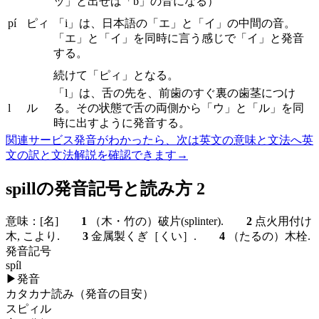
ッ」と出せば「b」の音になる）
pí
ピィ
「i」は、日本語の「エ」と「イ」の中間の音。
「エ」と「イ」を同時に言う感じで「イ」と発音
する。
続けて「ピィ」となる。
「l」は、舌の先を、前歯のすぐ裏の歯茎につけ
l
ル
る。その状態で舌の両側から「ウ」と「ル」を同
時に出すように発音する。
関連サービス
発音がわかったら、次は英文の意味と文法へ
英
文の訳と文法解説を確認できます
→
spillの発音記号と読み方 2
意味：
[名]
1
（木・竹の）破片(splinter).
2
点火用付け
木, こより.
3
金属製くぎ［くい］.
4
（たるの）木栓.
発音記号
spíl
▶
発音
カタカナ読み（発音の目安）
スピィル