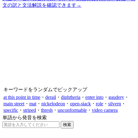
文の訳と文法解説を確認できます
→
キーワードをランダムでピックアップ
at this point in time
・
derail
・
diphtheria
・
enter into
・
gaudery
・
main street
・
mat
・
nickelodeon
・
open-stack
・
role
・
silvern
・
specific
・
striped
・
thresh
・
unconformable
・
video camera
単語から発音を検索