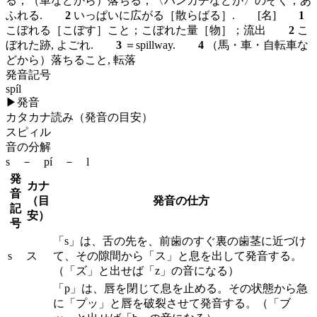
る；（車などから）落ちる；〈ハンカチなどが〉のぞく；あ
ふれる.
2
いっぱいに広がる［散らばる］.
[名]
1
こぼれる［こぼす］こと；こぼれた量［物］；流出
2
こ
ぼれた跡, よごれ.
3
＝spillway.
4
（馬・車・自転車な
どから）落ちること, 転落
発音記号
spíl
▶
発音
カタカナ読み（発音の目安）
スピィル
音の分解
s － pí － l
発
カナ
音
（目
発音の仕方
記
安）
号
「s」は、舌の先を、前歯のすぐ裏の歯茎に近づけ
s
ス
て、その隙間から「ス」と息を出して発音する。
（「ズ」と出せば「z」の音になる）
「p」は、唇を閉じて息を止める。その状態から急
に「プッ」と唇を破裂させて発音する。（「ブ