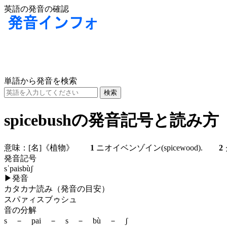
英語の発音の確認
単語から発音を検索
spicebushの発音記号と読み方
意味：
[名]
《植物》
1
ニオイベンゾイン(spicewood).
2
発音記号
sˈpaisbùʃ
▶
発音
カタカナ読み（発音の目安）
スパァィスブゥシュ
音の分解
s － pai － s － bù － ʃ