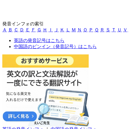
発音インフォの索引
Ａ
Ｂ
Ｃ
Ｄ
Ｅ
Ｆ
Ｇ
Ｈ
Ｉ
Ｊ
Ｋ
Ｌ
Ｍ
Ｎ
Ｏ
Ｐ
Ｑ
Ｒ
Ｓ
Ｔ
Ｕ
Ｖ
英語の発音記号はこちら
中国語のピンイン（発音記号）はこちら