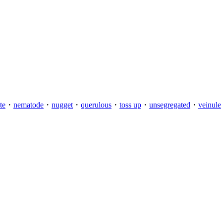
te
・
nematode
・
nugget
・
querulous
・
toss up
・
unsegregated
・
veinule