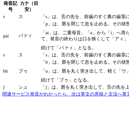
発音記
カナ（目
号
安）
s
ス
「s」は、舌の先を、前歯のすぐ裏の歯茎
「p」は、唇を閉じて息を止める。その状
「ai」は、二重母音。「a」から「i」
パァィ
pai
て、発音の終わりは口を狭くして「アィ」
続けて「パァィ」となる。
s
ス
「s」は、舌の先を、前歯のすぐ裏の歯茎
「b」は、唇を閉じて息を止める。その状
bù
ブゥ
「u」は、唇を丸く突き出して、軽く「ウ
続けて「ブゥ」となる。
ʃ
シュ
「ʃ」は、唇を丸く突き出して、舌の先を
関連サービス
発音がわかったら、次は英文の意味と文法へ
英