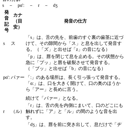
s － pɑ'ː － r － dʒ
発
カナ
音
（目
発音の仕方
記
安）
号
「s」は、舌の先を、前歯のすぐ裏の歯茎に近づ
s
ス
けて、その隙間から「ス」と息を出して発音す
る。（「ズ」と出せば「z」の音になる）
「p」は、唇を閉じて息を止める。その状態から
急に「プッ」と唇を破裂させて発音する。
（「ブッ」と出せば「b」の音になる）
pɑ'ː
パァー
「ː」のある場所は、長く引っ張って発音する。
「ɑː」は、口を大きく開けて、口の奥のほうか
ら「アー」と長めに言う。
続けて「パァー」となる。
「r」は、舌の先を内側にまいて、口のどこにも
r
（ル）
触れずに「ア」と「ル」の間のような音を出
す。
「dʒ」は、唇を前に突き出して、息だけで「ヂ