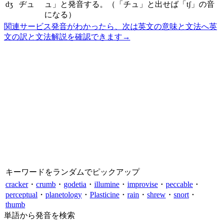
dʒ
ヂュ
ュ」と発音する。（「チュ」と出せば「tʃ」の音
になる）
関連サービス
発音がわかったら、次は英文の意味と文法へ
英
文の訳と文法解説を確認できます
→
キーワードをランダムでピックアップ
cracker
・
crumb
・
godetia
・
illumine
・
improvise
・
peccable
・
perceptual
・
planetology
・
Plasticine
・
rain
・
shrew
・
snort
・
thumb
単語から発音を検索