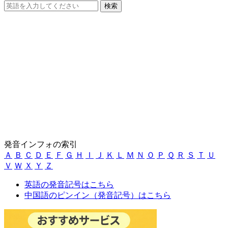
発音インフォの索引
Ａ
Ｂ
Ｃ
Ｄ
Ｅ
Ｆ
Ｇ
Ｈ
Ｉ
Ｊ
Ｋ
Ｌ
Ｍ
Ｎ
Ｏ
Ｐ
Ｑ
Ｒ
Ｓ
Ｔ
Ｕ
Ｖ
Ｗ
Ｘ
Ｙ
Ｚ
英語の発音記号はこちら
中国語のピンイン（発音記号）はこちら