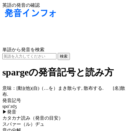
英語の発音の確認
単語から発音を検索
spargeの発音記号と読み方
意味：
[動]
(他)
(自)
（…を）まき散らす, 散布する.
[名]
散
布.
発音記号
spɑ'ːrdʒ
▶
発音
カタカナ読み（発音の目安）
スパァー（ル）ヂュ
音の分解