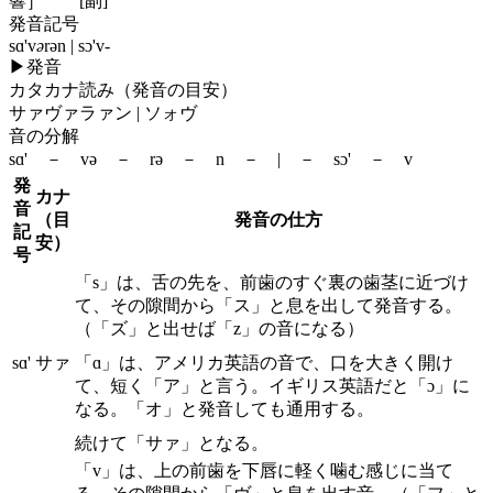
響］
[副]
発音記号
sɑ'v
ə
rən | sɔ'v-
▶
発音
カタカナ読み（発音の目安）
サァヴァラァン | ソォヴ
音の分解
sɑ' － və － rə － n － | － sɔ' － v
発
カナ
音
（目
発音の仕方
記
安）
号
「s」は、舌の先を、前歯のすぐ裏の歯茎に近づけ
て、その隙間から「ス」と息を出して発音する。
（「ズ」と出せば「z」の音になる）
sɑ'
サァ
「ɑ」は、アメリカ英語の音で、口を大きく開け
て、短く「ア」と言う。イギリス英語だと「ɔ」に
なる。「オ」と発音しても通用する。
続けて「サァ」となる。
「v」は、上の前歯を下唇に軽く噛む感じに当て