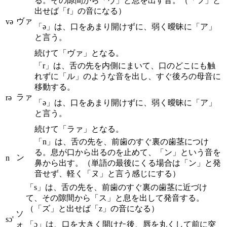
る。その隙間から「ヴ」と息を出す音。（「フ」と
出せば「f」の音になる）
ヴァ
və
「ə」は、口をあまり開けずに、弱く曖昧に「ア」
と言う。
続けて「ヴァ」となる。
「r」は、舌の先を内側にまいて、口のどこにも触
れずに「ル」のような音を出し、すぐ後ろの母音に
移動する。
ラァ
rə
「ə」は、口をあまり開けずに、弱く曖昧に「ア」
と言う。
続けて「ラァ」となる。
「n」は、舌の先を、前歯のすぐ裏の歯茎につけ
る。息が口から出るのを止めて、「ン」という音を
ン
n
鼻から出す。（単語の最後にくる場合は「ン」と発
音せず、軽く「ヌ」と言う感じにする）
「s」は、舌の先を、前歯のすぐ裏の歯茎に近づけ
て、その隙間から「ス」と息を出して発音する。
（「ズ」と出せば「z」の音になる）
ソ
sɔ'
ォ
「ɔ」は、口を大きく開けた後、唇を丸くして前に突