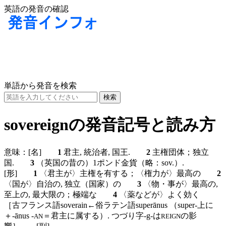
英語の発音の確認
単語から発音を検索
sovereignの発音記号と読み方
意味：
[名]
1
君主, 統治者, 国王.
2
主権団体；独立
国.
3
（英国の昔の）1ポンド金貨（略：sov.）.
[形]
1
〈君主が〉主権を有する；〈権力が〉最高の
2
〈国が〉自治の, 独立（国家）の
3
〈物・事が〉最高の,
至上の, 最大限の；極端な
4
〈薬などが〉よく効く
［古フランス語soverain←俗ラテン語superānus （super-上に
＋-ānus -
＝君主に属する）. つづり字-g-は
の影
AN
REIGN