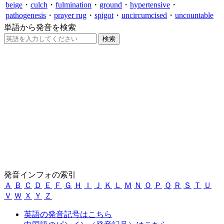
beige
・
culch
・
fulmination
・
ground
・
hypertensive
・
pathogenesis
・
prayer rug
・
spigot
・
uncircumcised
・
uncountable
単語から発音を検索
発音インフォの索引
Ａ
Ｂ
Ｃ
Ｄ
Ｅ
Ｆ
Ｇ
Ｈ
Ｉ
Ｊ
Ｋ
Ｌ
Ｍ
Ｎ
Ｏ
Ｐ
Ｑ
Ｒ
Ｓ
Ｔ
Ｕ
Ｖ
Ｗ
Ｘ
Ｙ
Ｚ
英語の発音記号はこちら