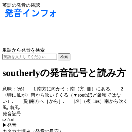
英語の発音の確認
単語から発音を検索
southerlyの発音記号と読み方
意味：
[形]
1
南方に向かう；南（方, 側）にある.
2
〈特に風が〉南から吹いてくる（▼southほど厳密ではな
い）.
[副]
南方へ［から］.
[名]
（複 -lies）南から吹く
風, 南風.
発音記号
sʌ'ðərli
▶
発音
カタカナ読み（発音の目安）