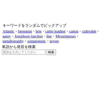
キーワードをランダムでピックアップ
Atlantic
・
biennium
・
brig
・
carbo loading
・
carton
・
cultivable
・
gamy
・
Josephson junction
・
line
・
Messeigneurs
・
metallography
・
somatogenic
・
tuyere
単語から発音を検索