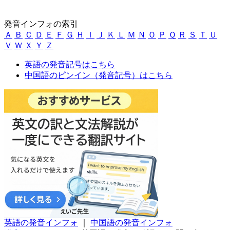
発音インフォの索引
Ａ
Ｂ
Ｃ
Ｄ
Ｅ
Ｆ
Ｇ
Ｈ
Ｉ
Ｊ
Ｋ
Ｌ
Ｍ
Ｎ
Ｏ
Ｐ
Ｑ
Ｒ
Ｓ
Ｔ
Ｕ
Ｖ
Ｗ
Ｘ
Ｙ
Ｚ
英語の発音記号はこちら
中国語のピンイン（発音記号）はこちら
英語の発音インフォ
｜
中国語の発音インフォ