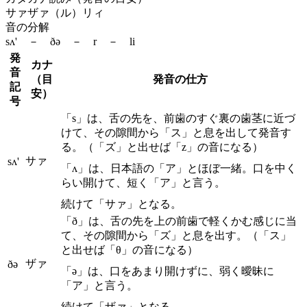
サァザァ（ル）リィ
音の分解
sʌ' － ðə － r － li
発
カナ
音
（目
発音の仕方
記
安）
号
「s」は、舌の先を、前歯のすぐ裏の歯茎に近づ
けて、その隙間から「ス」と息を出して発音す
る。（「ズ」と出せば「z」の音になる）
サァ
sʌ'
「ʌ」は、日本語の「ア」とほぼ一緒。口を中く
らい開けて、短く「ア」と言う。
続けて「サァ」となる。
「ð」は、舌の先を上の前歯で軽くかむ感じに当
て、その隙間から「ズ」と息を出す。（「ス」
と出せば「θ」の音になる）
ザァ
ðə
「ə」は、口をあまり開けずに、弱く曖昧に
「ア」と言う。
続けて「ザァ」となる。