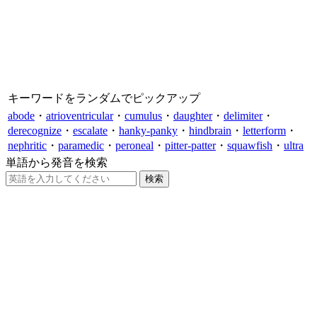
キーワードをランダムでピックアップ
abode
・
atrioventricular
・
cumulus
・
daughter
・
delimiter
・
derecognize
・
escalate
・
hanky-panky
・
hindbrain
・
letterform
・
nephritic
・
paramedic
・
peroneal
・
pitter-patter
・
squawfish
・
ultra
単語から発音を検索