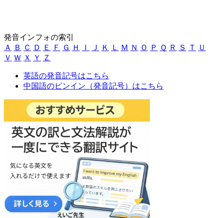
発音インフォの索引
Ａ
Ｂ
Ｃ
Ｄ
Ｅ
Ｆ
Ｇ
Ｈ
Ｉ
Ｊ
Ｋ
Ｌ
Ｍ
Ｎ
Ｏ
Ｐ
Ｑ
Ｒ
Ｓ
Ｔ
Ｕ
Ｖ
Ｗ
Ｘ
Ｙ
Ｚ
英語の発音記号はこちら
中国語のピンイン（発音記号）はこちら