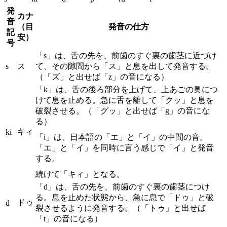
発
カナ
音
（目
発音の仕方
記
安）
号
「s」は、舌の先を、前歯のすぐ裏の歯茎に近づけ
s
ス
て、その隙間から「ス」と息を出して発音する。
（「ズ」と出せば「z」の音になる）
「k」は、舌の後ろ部分を上げて、上あごの奥につ
けて息を止める。急に舌を離して「クッ」と息を
破裂させる。（「グッ」と出せば「g」の音にな
る）
キィ
ki
「i」は、日本語の「エ」と「イ」の中間の音。
「エ」と「イ」を同時に言う感じで「イ」と発音
する。
続けて「キィ」となる。
「d」は、舌の先を、前歯のすぐ裏の歯茎につけ
る。息を止めた状態から、急に息で「ドゥ」と破
ドゥ
d
裂させるように発音する。（「トゥ」と出せば
「t」の音になる）