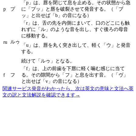
「p」は、唇を閉じて息を止める。その状態から急
p
プ
に「プッ」と唇を破裂させて発音する。（「ブ
ッ」と出せば「b」の音になる）
「r」は、舌の先を内側にまいて、口のどこにも触
れずに「ル」のような音を出し、すぐ後ろの母音
に移動する。
ルゥ
ru
「u」は、唇を丸く突き出して、軽く「ウ」と発音
する。
続けて「ルゥ」となる。
「f」は、上の前歯を下唇に軽く噛む感じに当て
f
フ
る。その隙間から「フ」と息を出す音。（「ヴ」
と出せば「v」の音になる）
関連サービス
発音がわかったら、次は英文の意味と文法へ
英
文の訳と文法解説を確認できます
→