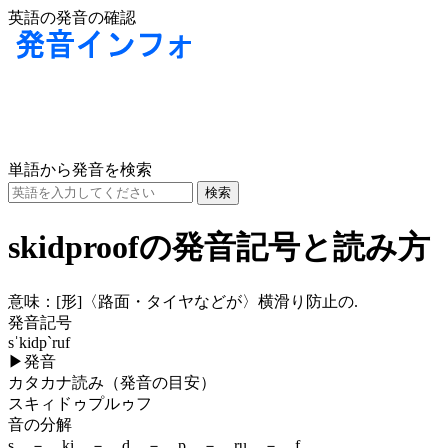
英語の発音の確認
単語から発音を検索
skidproofの発音記号と読み方
意味：
[形]
〈路面・タイヤなどが〉横滑り防止の.
発音記号
sˈkidp`ruf
▶
発音
カタカナ読み（発音の目安）
スキィドゥプルゥフ
音の分解
s － ki － d － p － ru － f