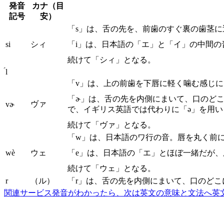
発音
カナ（目
記号
安）
「s」は、舌の先を、前歯のすぐ裏の歯茎
si
シィ
「i」は、日本語の「エ」と「イ」の中間
続けて「シィ」となる。
́l
「v」は、上の前歯を下唇に軽く噛む感じ
「ɚ」は、舌の先を内側にまいて、口のど
ヴァ
vɚ
で、イギリス英語では代わりに「ə」を用
続けて「ヴァ」となる。
「w」は、日本語のワ行の音。唇を丸く前
wè
ウェ
「e」は、日本語の「エ」とほぼ一緒だが
続けて「ウェ」となる。
r
（ル）
「r」は、舌の先を内側にまいて、口のど
関連サービス
発音がわかったら、次は英文の意味と文法へ
英