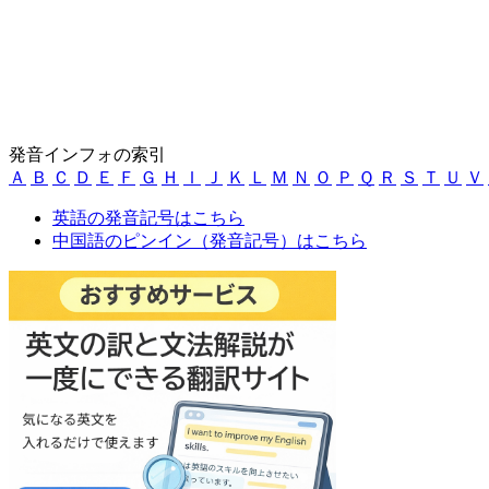
発音インフォの索引
Ａ
Ｂ
Ｃ
Ｄ
Ｅ
Ｆ
Ｇ
Ｈ
Ｉ
Ｊ
Ｋ
Ｌ
Ｍ
Ｎ
Ｏ
Ｐ
Ｑ
Ｒ
Ｓ
Ｔ
Ｕ
Ｖ
英語の発音記号はこちら
中国語のピンイン（発音記号）はこちら