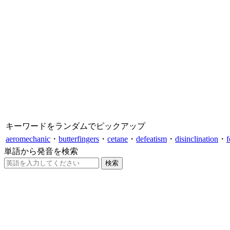
キーワードをランダムでピックアップ
aeromechanic
・
butterfingers
・
cetane
・
defeatism
・
disinclination
・
f
単語から発音を検索