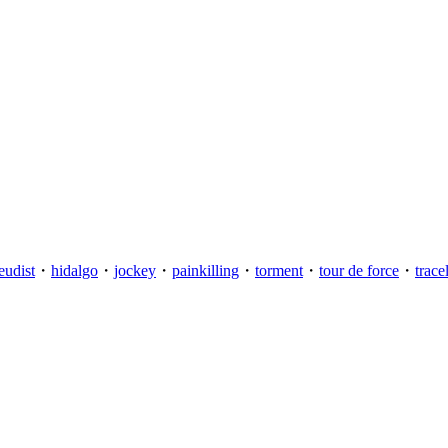
eudist
・
hidalgo
・
jockey
・
painkilling
・
torment
・
tour de force
・
trace