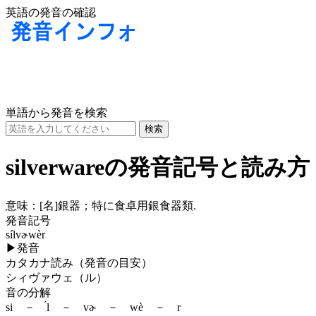
英語の発音の確認
単語から発音を検索
silverwareの発音記号と読み方
意味：
[名]
銀器；特に食卓用銀食器類.
発音記号
sílvɚwèr
▶
発音
カタカナ読み（発音の目安）
シィヴァウェ（ル）
音の分解
si － ́l － vɚ － wè － r