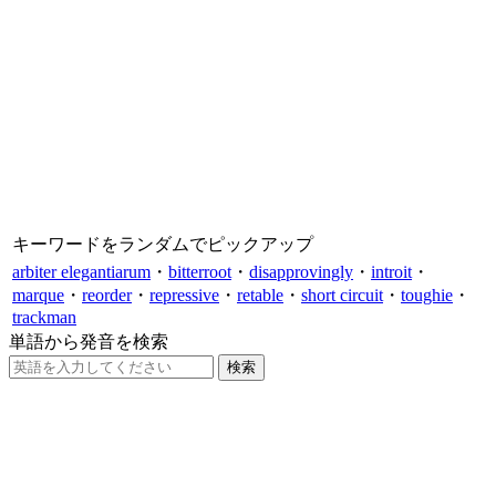
キーワードをランダムでピックアップ
arbiter elegantiarum
・
bitterroot
・
disapprovingly
・
introit
・
marque
・
reorder
・
repressive
・
retable
・
short circuit
・
toughie
・
trackman
単語から発音を検索