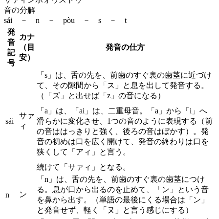
音の分解
sái － n － pòu － s － t
発
カナ
音
（目
発音の仕方
記
安）
号
「s」は、舌の先を、前歯のすぐ裏の歯茎に近づけ
て、その隙間から「ス」と息を出して発音する。
（「ズ」と出せば「z」の音になる）
「a」は、「ai」は、二重母音。「a」から「i」へ
サァ
sái
滑らかに変化させ、1つの音のように表現する（前
ィ
の音ははっきりと強く、後ろの音はぼかす）。発
音の初めは口を広く開けて、発音の終わりは口を
狭くして「アィ」と言う。
続けて「サァィ」となる。
「n」は、舌の先を、前歯のすぐ裏の歯茎につけ
る。息が口から出るのを止めて、「ン」という音
ン
n
を鼻から出す。（単語の最後にくる場合は「ン」
と発音せず、軽く「ヌ」と言う感じにする）