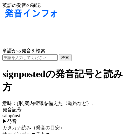
英語の発音の確認
単語から発音を検索
signpostedの発音記号と読み
方
意味：
[形]
案内標識を備えた〈道路など〉.
発音記号
sáinpòust
▶
発音
カタカナ読み（発音の目安）
サァィンポォゥストゥ