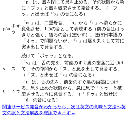
「p」は、唇を閉じて息を止める。その状態から急
に「プッ」と唇を破裂させて発音する。（「ブ
ッ」と出せば「b」の音になる）
「ou」は、二重母音。「o」から「u」へ滑らかに
ポォ
pòu
変化させ、1つの音として表現する（前の音ははっ
ゥ
きりと強く、後ろの音はぼかす）。ほぼ日本語の
「オゥ」で問題ないが、「u」は唇を丸くして前に
突き出して発音する。
続けて「ポォゥ」となる。
「s」は、舌の先を、前歯のすぐ裏の歯茎に近づけ
s
ス
て、その隙間から「ス」と息を出して発音する。
（「ズ」と出せば「z」の音になる）
「t」は、舌の先を、前歯のすぐ裏の歯茎につけ
る。息を止めた状態から、急に息で「トゥ」と破
トゥ
t
裂させるように発音する。（「ドゥ」と出せば
「d」の音になる）
関連サービス
発音がわかったら、次は英文の意味と文法へ
英
文の訳と文法解説を確認できます
→