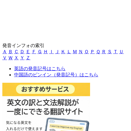
発音インフォの索引
Ａ
Ｂ
Ｃ
Ｄ
Ｅ
Ｆ
Ｇ
Ｈ
Ｉ
Ｊ
Ｋ
Ｌ
Ｍ
Ｎ
Ｏ
Ｐ
Ｑ
Ｒ
Ｓ
Ｔ
Ｕ
Ｖ
Ｗ
Ｘ
Ｙ
Ｚ
英語の発音記号はこちら
中国語のピンイン（発音記号）はこちら