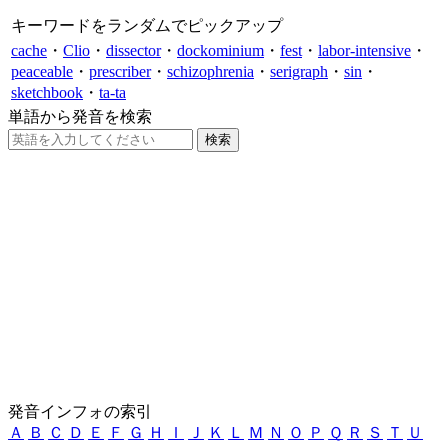
キーワードをランダムでピックアップ
cache
・
Clio
・
dissector
・
dockominium
・
fest
・
labor-intensive
・
peaceable
・
prescriber
・
schizophrenia
・
serigraph
・
sin
・
sketchbook
・
ta-ta
単語から発音を検索
発音インフォの索引
Ａ
Ｂ
Ｃ
Ｄ
Ｅ
Ｆ
Ｇ
Ｈ
Ｉ
Ｊ
Ｋ
Ｌ
Ｍ
Ｎ
Ｏ
Ｐ
Ｑ
Ｒ
Ｓ
Ｔ
Ｕ