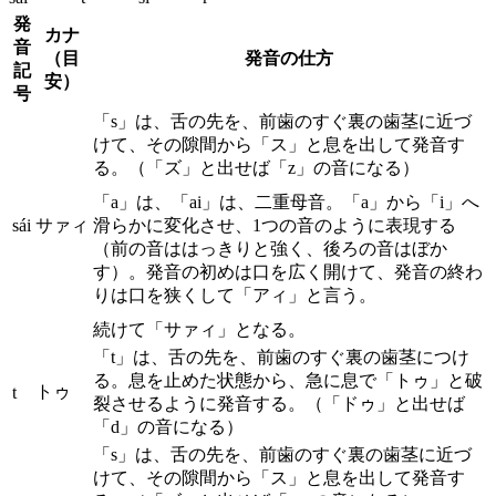
発
カナ
音
（目
発音の仕方
記
安）
号
「s」は、舌の先を、前歯のすぐ裏の歯茎に近づ
けて、その隙間から「ス」と息を出して発音す
る。（「ズ」と出せば「z」の音になる）
「a」は、「ai」は、二重母音。「a」から「i」へ
sái
サァィ
滑らかに変化させ、1つの音のように表現する
（前の音ははっきりと強く、後ろの音はぼか
す）。発音の初めは口を広く開けて、発音の終わ
りは口を狭くして「アィ」と言う。
続けて「サァィ」となる。
「t」は、舌の先を、前歯のすぐ裏の歯茎につけ
る。息を止めた状態から、急に息で「トゥ」と破
トゥ
t
裂させるように発音する。（「ドゥ」と出せば
「d」の音になる）
「s」は、舌の先を、前歯のすぐ裏の歯茎に近づ
けて、その隙間から「ス」と息を出して発音す