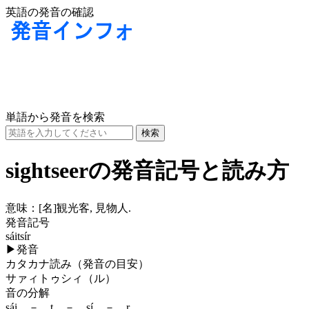
英語の発音の確認
単語から発音を検索
sightseerの発音記号と読み方
意味：
[名]
観光客, 見物人.
発音記号
sáitsír
▶
発音
カタカナ読み（発音の目安）
サァィトゥシィ（ル）
音の分解
sái － t － sí － r