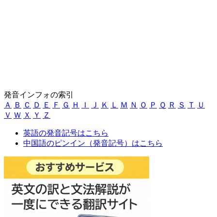
発音インフォの索引
Ａ
Ｂ
Ｃ
Ｄ
Ｅ
Ｆ
Ｇ
Ｈ
Ｉ
Ｊ
Ｋ
Ｌ
Ｍ
Ｎ
Ｏ
Ｐ
Ｑ
Ｒ
Ｓ
Ｔ
Ｕ
Ｖ
Ｗ
Ｘ
Ｙ
Ｚ
英語の発音記号はこちら
中国語のピンイン（発音記号）はこちら