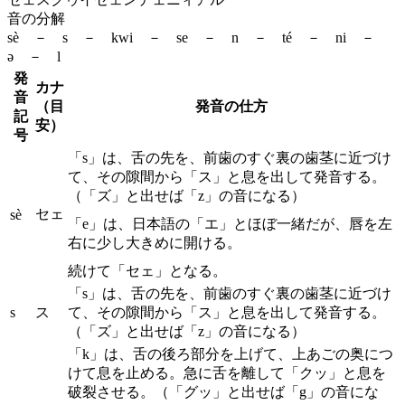
音の分解
sè － s － kwi － se － n － té － ni －
ə － l
発
カナ
音
（目
発音の仕方
記
安）
号
「s」は、舌の先を、前歯のすぐ裏の歯茎に近づけ
て、その隙間から「ス」と息を出して発音する。
（「ズ」と出せば「z」の音になる）
セェ
sè
「e」は、日本語の「エ」とほぼ一緒だが、唇を左
右に少し大きめに開ける。
続けて「セェ」となる。
「s」は、舌の先を、前歯のすぐ裏の歯茎に近づけ
s
ス
て、その隙間から「ス」と息を出して発音する。
（「ズ」と出せば「z」の音になる）
「k」は、舌の後ろ部分を上げて、上あごの奥につ
けて息を止める。急に舌を離して「クッ」と息を
破裂させる。（「グッ」と出せば「g」の音にな