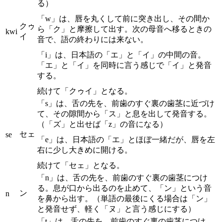
る）
「w」は、唇を丸くして前に突き出し、その間か
クゥ
ら「ク」と摩擦して出す。次の母音へ移るときの
kwi
イ
音で、語の終わりには来ない。
「i」は、日本語の「エ」と「イ」の中間の音。
「エ」と「イ」を同時に言う感じで「イ」と発音
する。
続けて「クゥイ」となる。
「s」は、舌の先を、前歯のすぐ裏の歯茎に近づけ
て、その隙間から「ス」と息を出して発音する。
（「ズ」と出せば「z」の音になる）
セェ
se
「e」は、日本語の「エ」とほぼ一緒だが、唇を左
右に少し大きめに開ける。
続けて「セェ」となる。
「n」は、舌の先を、前歯のすぐ裏の歯茎につけ
る。息が口から出るのを止めて、「ン」という音
ン
n
を鼻から出す。（単語の最後にくる場合は「ン」
と発音せず、軽く「ヌ」と言う感じにする）
「t」は、舌の先を、前歯のすぐ裏の歯茎につけ