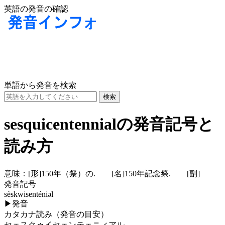
英語の発音の確認
単語から発音を検索
sesquicentennialの発音記号と
読み方
意味：
[形]
150年（祭）の.
[名]
150年記念祭.
[副]
発音記号
sèskwisenténiəl
▶
発音
カタカナ読み（発音の目安）
セェスクゥイセェンテェニィアル