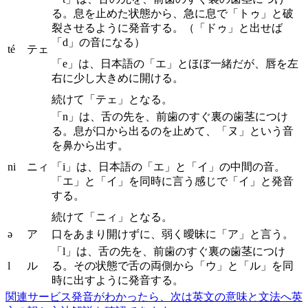
る。息を止めた状態から、急に息で「トゥ」と破
裂させるように発音する。（「ドゥ」と出せば
「d」の音になる）
té
テェ
「e」は、日本語の「エ」とほぼ一緒だが、唇を左
右に少し大きめに開ける。
続けて「テェ」となる。
「n」は、舌の先を、前歯のすぐ裏の歯茎につけ
る。息が口から出るのを止めて、「ヌ」という音
を鼻から出す。
ni
ニィ
「i」は、日本語の「エ」と「イ」の中間の音。
「エ」と「イ」を同時に言う感じで「イ」と発音
する。
続けて「ニィ」となる。
ə
ア
口をあまり開けずに、弱く曖昧に「ア」と言う。
「l」は、舌の先を、前歯のすぐ裏の歯茎につけ
l
ル
る。その状態で舌の両側から「ウ」と「ル」を同
時に出すように発音する。
関連サービス
発音がわかったら、次は英文の意味と文法へ
英