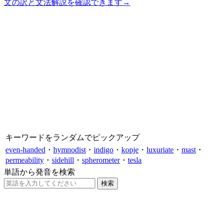
文の訳と文法解説を確認できます
→
キーワードをランダムでピックアップ
even-handed
・
hymnodist
・
indigo
・
kopje
・
luxuriate
・
mast
・
permeability
・
sidehill
・
spherometer
・
tesla
単語から発音を検索