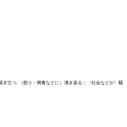
ぎ立つ, （怒り・興奮などに）沸き返る；〈社会などが〉騷