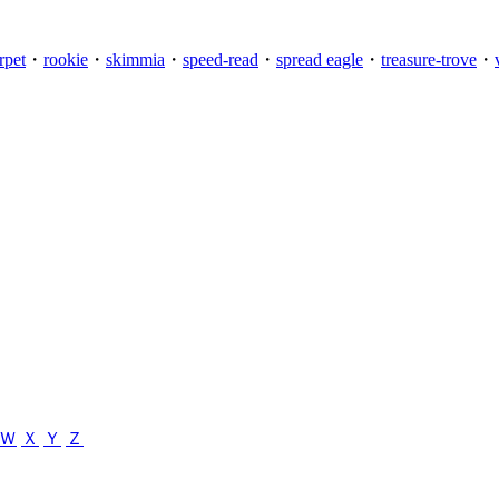
rpet
・
rookie
・
skimmia
・
speed-read
・
spread eagle
・
treasure-trove
・
Ｗ
Ｘ
Ｙ
Ｚ