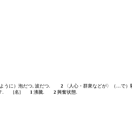
るように）泡だつ, 波だつ.
2
〈人心・群衆などが〉（…で）騒
返す.
[名]
1
沸騰.
2
興奮状態.