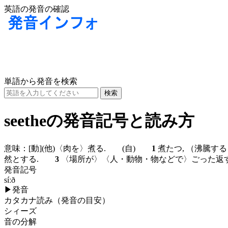
英語の発音の確認
単語から発音を検索
seetheの発音記号と読み方
意味：
[動]
(他)
〈肉を〉煮る.
(自)
1
煮たつ, （沸騰す
然とする.
3
〈場所が〉〈人・動物・物などで〉ごった
発音記号
síːð
▶
発音
カタカナ読み（発音の目安）
シィーズ
音の分解