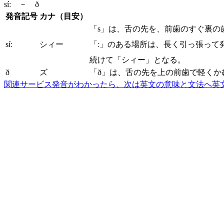
síː － ð
発音記号
カナ（目安）
「s」は、舌の先を、前歯のすぐ裏の
síː
シィー
「ː」のある場所は、長く引っ張って
続けて「シィー」となる。
ð
ズ
「ð」は、舌の先を上の前歯で軽くか
関連サービス
発音がわかったら、次は英文の意味と文法へ
英