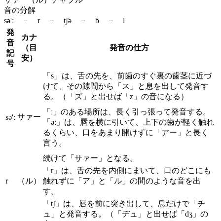
音の分解
sə'ː － r － tʃə － b － l
発
カナ
音
（目
発音の仕方
記
安）
号
「s」は、舌の先を、前歯のすぐ裏の歯茎に近づ
けて、その隙間から「ス」と息を出して発音す
る。（「ズ」と出せば「z」の音になる）
「ː」のある場所は、長く引っ張って発音する。
サァー
sə'ː
「əː」は、唇を横に引いて、上下の歯が軽く触れ
るくらい、口をあまり開けずに「アー」と長く
言う。
続けて「サァー」となる。
「r」は、舌の先を内側にまいて、口のどこにも
r
（ル）
触れずに「ア」と「ル」の間のような音を出
す。
「tʃ」は、唇を前に突き出して、息だけで「チ
ュ」と発音する。（「ヂュ」と出せば「dʒ」の