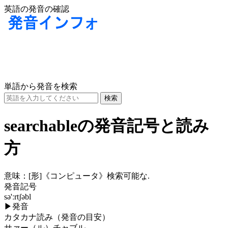
英語の発音の確認
単語から発音を検索
searchableの発音記号と読み
方
意味：
[形]
《コンピュータ》検索可能な.
発音記号
sə'ːrtʃəbl
▶
発音
カタカナ読み（発音の目安）
サァー（ル）チャブル