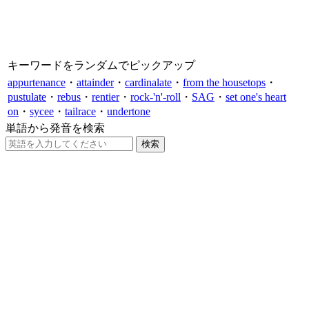
キーワードをランダムでピックアップ
appurtenance
・
attainder
・
cardinalate
・
from the housetops
・
pustulate
・
rebus
・
rentier
・
rock-'n'-roll
・
SAG
・
set one's heart
on
・
sycee
・
tailrace
・
undertone
単語から発音を検索