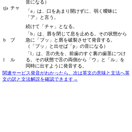
音になる）
チャ
tʃə
「ə」は、口をあまり開けずに、弱く曖昧に
「ア」と言う。
続けて「チャ」となる。
「b」は、唇を閉じて息を止める。その状態から
b
ブ
急に「ブッ」と唇を破裂させて発音する。
（「プッ」と出せば「p」の音になる）
「l」は、舌の先を、前歯のすぐ裏の歯茎につけ
l
ル
る。その状態で舌の両側から「ウ」と「ル」を
同時に出すように発音する。
関連サービス
発音がわかったら、次は英文の意味と文法へ
英
文の訳と文法解説を確認できます
→