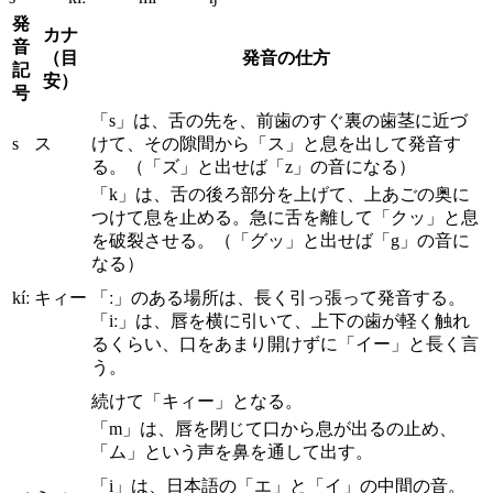
発
カナ
音
（目
発音の仕方
記
安）
号
「s」は、舌の先を、前歯のすぐ裏の歯茎に近づ
s
ス
けて、その隙間から「ス」と息を出して発音す
る。（「ズ」と出せば「z」の音になる）
「k」は、舌の後ろ部分を上げて、上あごの奥に
つけて息を止める。急に舌を離して「クッ」と息
を破裂させる。（「グッ」と出せば「g」の音に
なる）
kíː
キィー
「ː」のある場所は、長く引っ張って発音する。
「iː」は、唇を横に引いて、上下の歯が軽く触れ
るくらい、口をあまり開けずに「イー」と長く言
う。
続けて「キィー」となる。
「m」は、唇を閉じて口から息が出るの止め、
「ム」という声を鼻を通して出す。
「i」は、日本語の「エ」と「イ」の中間の音。