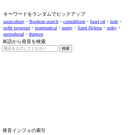
キーワードをランダムでピックアップ
aquiculture
・
Boolean search
・
cumuliform
・
fusel oil
・
lude
・
nolle prosequi
・
pragmatical
・
punty
・
Saint Helena
・
spiky
・
springhead
・
thirteen
単語から発音を検索
発音インフォの索引