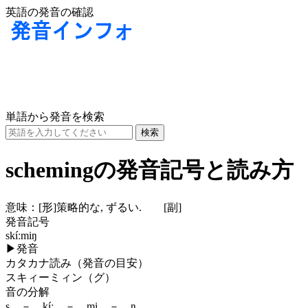
英語の発音の確認
単語から発音を検索
schemingの発音記号と読み方
意味：
[形]
策略的な, ずるい.
[副]
発音記号
skíːmiŋ
▶
発音
カタカナ読み（発音の目安）
スキィーミィン（グ）
音の分解
s － kíː － mi － ŋ