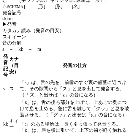
む ［中ラテン語←ギリシャ語. 原義は「形」.
△
］
[形]
[形]
[名]
SCHEMA
発音記号
skíːm
▶
発音
カタカナ読み（発音の目安）
スキィーン
音の分解
s － kíː － m
発
カナ
音
（目
発音の仕方
記
安）
号
「s」は、舌の先を、前歯のすぐ裏の歯茎に近づけ
s
ス
て、その隙間から「ス」と息を出して発音する。
（「ズ」と出せば「z」の音になる）
「k」は、舌の後ろ部分を上げて、上あごの奥につ
けて息を止める。急に舌を離して「クッ」と息を破
裂させる。（「グッ」と出せば「g」の音になる）
キィ
kíː
「ː」のある場所は、長く引っ張って発音する。
ー
「iː」は、唇を横に引いて、上下の歯が軽く触れる