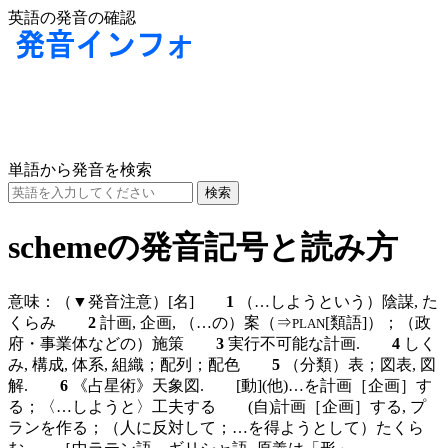
英語の発音の確認
単語から発音を検索
schemeの発音記号と読み方
意味：
（▼発音注意）
[名]
1
（…しようという）陰謀, た
くらみ
2
計画, 企画, （…の）案（⇒
[類語]）；（政
PLAN
府・事業体などの）施策
3
実行不可能な計画.
4
しく
み, 構成, 体系, 組織；配列；配色
5
（分類）表；図表, 図
解.
6
《占星術》天象図.
[動]
(他)
…を計画［企画］す
る；〈…しようと〉工夫する
(自)
計画［企画］する, プ
ランを作る；（人に反対して；…を得ようとして）たくら