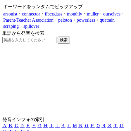
キーワードをランダムでピックアップ
arsonist
・
connector
・
fiberglass
・
monthly
・
muller
・
ourselves
・
Parent-Teacher Association
・
peloton
・
powerless
・
quatrain
・
scraping
・
spillover
単語から発音を検索
発音インフォの索引
Ａ
Ｂ
Ｃ
Ｄ
Ｅ
Ｆ
Ｇ
Ｈ
Ｉ
Ｊ
Ｋ
Ｌ
Ｍ
Ｎ
Ｏ
Ｐ
Ｑ
Ｒ
Ｓ
Ｔ
Ｕ