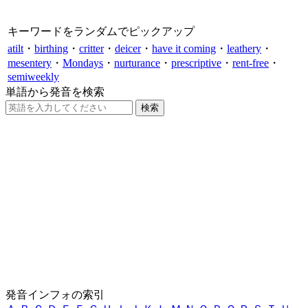
キーワードをランダムでピックアップ
atilt
・
birthing
・
critter
・
deicer
・
have it coming
・
leathery
・
mesentery
・
Mondays
・
nurturance
・
prescriptive
・
rent-free
・
semiweekly
単語から発音を検索
発音インフォの索引