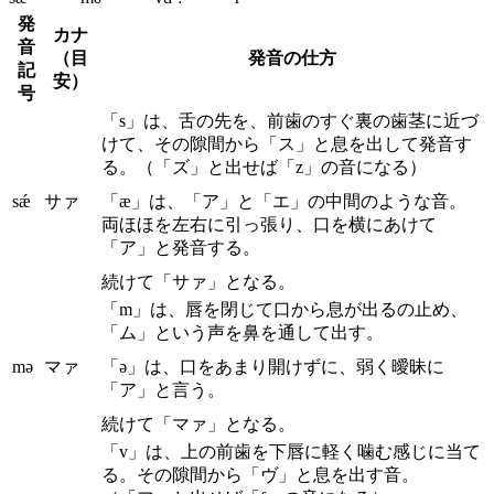
発
カナ
音
（目
発音の仕方
記
安）
号
「s」は、舌の先を、前歯のすぐ裏の歯茎に近づ
けて、その隙間から「ス」と息を出して発音す
る。（「ズ」と出せば「z」の音になる）
sǽ
サァ
「æ」は、「ア」と「エ」の中間のような音。
両ほほを左右に引っ張り、口を横にあけて
「ア」と発音する。
続けて「サァ」となる。
「m」は、唇を閉じて口から息が出るの止め、
「ム」という声を鼻を通して出す。
mə
マァ
「ə」は、口をあまり開けずに、弱く曖昧に
「ア」と言う。
続けて「マァ」となる。
「v」は、上の前歯を下唇に軽く噛む感じに当て
る。その隙間から「ヴ」と息を出す音。