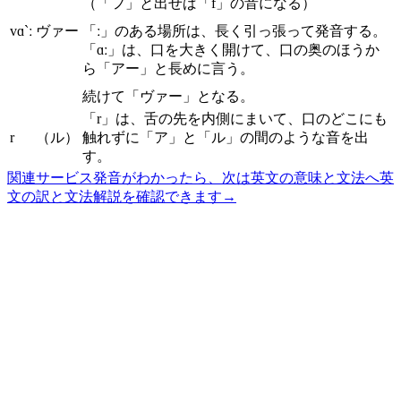
（「フ」と出せば「f」の音になる）
vɑ`ː
ヴァー
「ː」のある場所は、長く引っ張って発音する。
「ɑː」は、口を大きく開けて、口の奥のほうか
ら「アー」と長めに言う。
続けて「ヴァー」となる。
「r」は、舌の先を内側にまいて、口のどこにも
r
（ル）
触れずに「ア」と「ル」の間のような音を出
す。
関連サービス
発音がわかったら、次は英文の意味と文法へ
英
文の訳と文法解説を確認できます
→