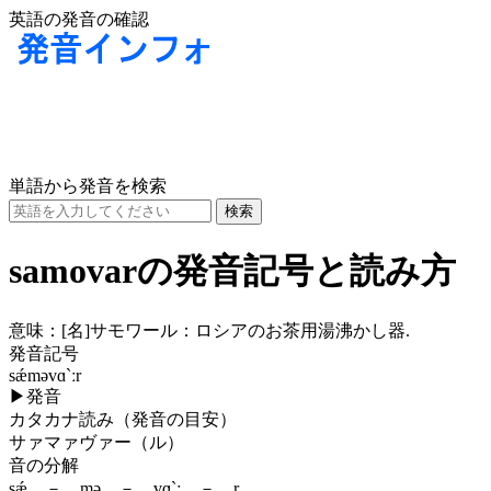
英語の発音の確認
単語から発音を検索
samovarの発音記号と読み方
意味：
[名]
サモワール：ロシアのお茶用湯沸かし器.
発音記号
sǽməvɑ`ːr
▶
発音
カタカナ読み（発音の目安）
サァマァヴァー（ル）
音の分解
sǽ － mə － vɑ`ː － r