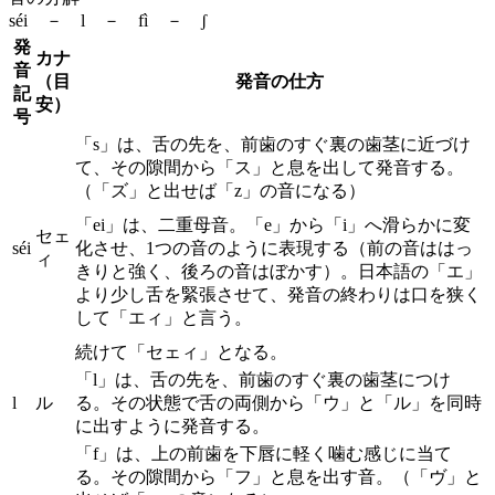
séi － l － fì － ʃ
発
カナ
音
（目
発音の仕方
記
安）
号
「s」は、舌の先を、前歯のすぐ裏の歯茎に近づけ
て、その隙間から「ス」と息を出して発音する。
（「ズ」と出せば「z」の音になる）
「ei」は、二重母音。「e」から「i」へ滑らかに変
セェ
séi
化させ、1つの音のように表現する（前の音ははっ
ィ
きりと強く、後ろの音はぼかす）。日本語の「エ」
より少し舌を緊張させて、発音の終わりは口を狭く
して「エィ」と言う。
続けて「セェィ」となる。
「l」は、舌の先を、前歯のすぐ裏の歯茎につけ
l
ル
る。その状態で舌の両側から「ウ」と「ル」を同時
に出すように発音する。
「f」は、上の前歯を下唇に軽く噛む感じに当て
る。その隙間から「フ」と息を出す音。（「ヴ」と