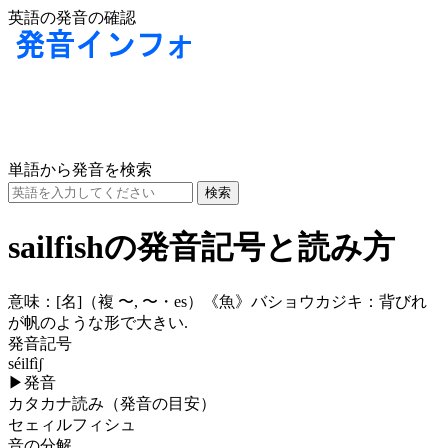
英語の発音の確認
単語から発音を検索
sailfishの発音記号と読み方
意味：
[名]
（複 〜, 〜・es）《魚》バショウカジキ：背びれ
が帆のような形で大きい.
発音記号
séilfìʃ
▶
発音
カタカナ読み（発音の目安）
セェィルフィシュ
音の分解