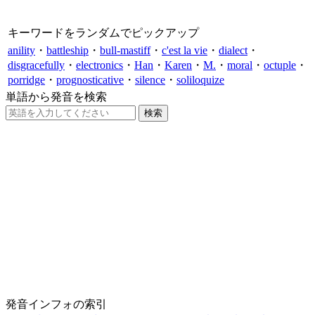
キーワードをランダムでピックアップ
anility
・
battleship
・
bull-mastiff
・
c'est la vie
・
dialect
・
disgracefully
・
electronics
・
Han
・
Karen
・
M.
・
moral
・
octuple
・
porridge
・
prognosticative
・
silence
・
soliloquize
単語から発音を検索
発音インフォの索引