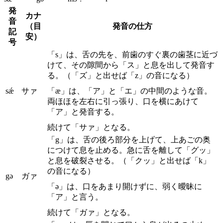
発
カナ
音
（目
発音の仕方
記
安）
号
「s」は、舌の先を、前歯のすぐ裏の歯茎に近づ
けて、その隙間から「ス」と息を出して発音す
る。（「ズ」と出せば「z」の音になる）
sǽ
サァ
「æ」は、「ア」と「エ」の中間のような音。
両ほほを左右に引っ張り、口を横にあけて
「ア」と発音する。
続けて「サァ」となる。
「g」は、舌の後ろ部分を上げて、上あごの奥
につけて息を止める。急に舌を離して「グッ」
と息を破裂させる。（「クッ」と出せば「k」
の音になる）
gə
ガァ
「ə」は、口をあまり開けずに、弱く曖昧に
「ア」と言う。
続けて「ガァ」となる。