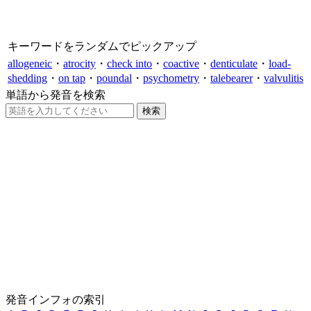
キーワードをランダムでピックアップ
allogeneic
・
atrocity
・
check into
・
coactive
・
denticulate
・
load-
shedding
・
on tap
・
poundal
・
psychometry
・
talebearer
・
valvulitis
単語から発音を検索
発音インフォの索引