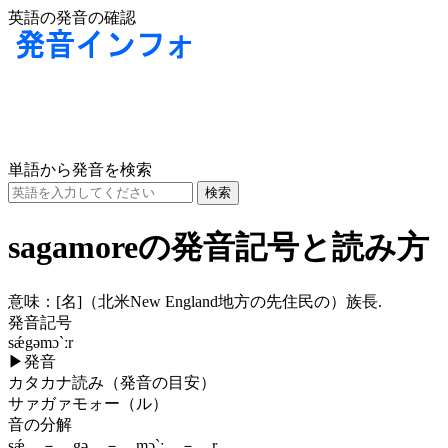
英語の発音の確認
単語から発音を検索
sagamoreの発音記号と読み方
意味：
[名]
（北米New England地方の先住民の）族長.
発音記号
sǽgəmɔ`ːr
▶
発音
カタカナ読み（発音の目安）
サァガァモォー（ル）
音の分解
sǽ － gə － mɔ`ː － r