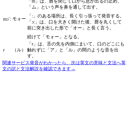
「m」は、唇を閉じて口から息が出るの止め、
「ム」という声を鼻を通して出す。
「ː」のある場所は、長く引っ張って発音する。
モォー
mɔ`ː
「ɔː」は、口を大きく開けた後、唇を丸くして
前に突き出した形で「オー」と長く言う。
続けて「モォー」となる。
「r」は、舌の先を内側にまいて、口のどこにも
r
（ル）
触れずに「ア」と「ル」の間のような音を出
す。
関連サービス
発音がわかったら、次は英文の意味と文法へ
英
文の訳と文法解説を確認できます
→