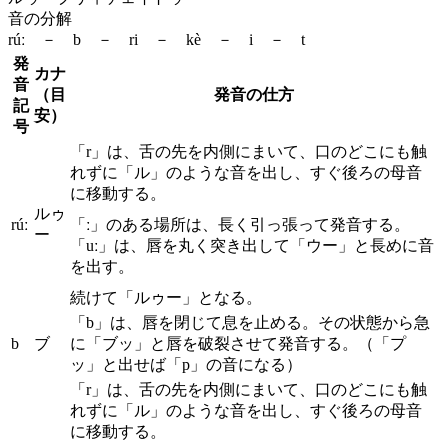
音の分解
rúː － b － ri － kè － i － t
発
カナ
音
（目
発音の仕方
記
安）
号
「r」は、舌の先を内側にまいて、口のどこにも触
れずに「ル」のような音を出し、すぐ後ろの母音
に移動する。
ルゥ
rúː
「ː」のある場所は、長く引っ張って発音する。
ー
「uː」は、唇を丸く突き出して「ウー」と長めに音
を出す。
続けて「ルゥー」となる。
「b」は、唇を閉じて息を止める。その状態から急
b
ブ
に「ブッ」と唇を破裂させて発音する。（「プ
ッ」と出せば「p」の音になる）
「r」は、舌の先を内側にまいて、口のどこにも触
れずに「ル」のような音を出し、すぐ後ろの母音
に移動する。