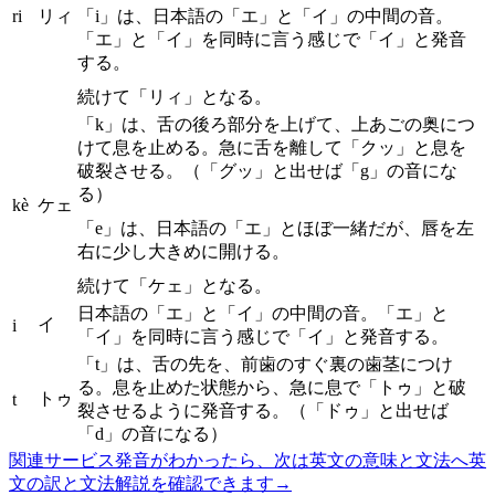
ri
リィ
「i」は、日本語の「エ」と「イ」の中間の音。
「エ」と「イ」を同時に言う感じで「イ」と発音
する。
続けて「リィ」となる。
「k」は、舌の後ろ部分を上げて、上あごの奥につ
けて息を止める。急に舌を離して「クッ」と息を
破裂させる。（「グッ」と出せば「g」の音にな
る）
kè
ケェ
「e」は、日本語の「エ」とほぼ一緒だが、唇を左
右に少し大きめに開ける。
続けて「ケェ」となる。
日本語の「エ」と「イ」の中間の音。「エ」と
イ
i
「イ」を同時に言う感じで「イ」と発音する。
「t」は、舌の先を、前歯のすぐ裏の歯茎につけ
る。息を止めた状態から、急に息で「トゥ」と破
トゥ
t
裂させるように発音する。（「ドゥ」と出せば
「d」の音になる）
関連サービス
発音がわかったら、次は英文の意味と文法へ
英
文の訳と文法解説を確認できます
→