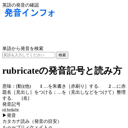
英語の発音の確認
単語から発音を検索
rubricateの発音記号と読み方
意味：
[動]
(他)
1
…を朱書き［赤刷り］する.
2
…に赤
題名［見出し］をつける；…を（見出しなどをつけて）整理
する.
[名]
発音記号
rúːbrikèit
▶
発音
カタカナ読み（発音の目安）
ルゥーブリィケェイトゥ