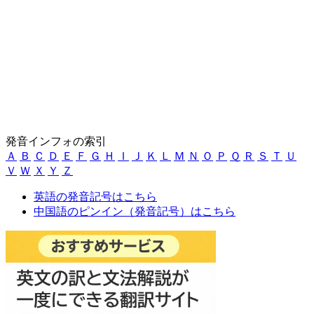
発音インフォの索引
Ａ
Ｂ
Ｃ
Ｄ
Ｅ
Ｆ
Ｇ
Ｈ
Ｉ
Ｊ
Ｋ
Ｌ
Ｍ
Ｎ
Ｏ
Ｐ
Ｑ
Ｒ
Ｓ
Ｔ
Ｕ
Ｖ
Ｗ
Ｘ
Ｙ
Ｚ
英語の発音記号はこちら
中国語のピンイン（発音記号）はこちら