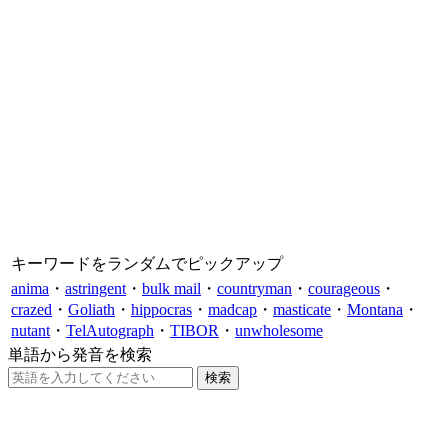
キーワードをランダムでピックアップ
anima
・
astringent
・
bulk mail
・
countryman
・
courageous
・
crazed
・
Goliath
・
hippocras
・
madcap
・
masticate
・
Montana
・
nutant
・
TelAutograph
・
TIBOR
・
unwholesome
単語から発音を検索