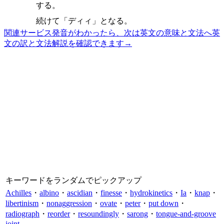
する。
続けて「ディィ」となる。
関連サービス
発音がわかったら、次は英文の意味と文法へ
英
文の訳と文法解説を確認できます
→
キーワードをランダムでピックアップ
Achilles
・
albino
・
ascidian
・
finesse
・
hydrokinetics
・
Ia
・
knap
・
libertinism
・
nonaggression
・
ovate
・
peter
・
put down
・
radiograph
・
reorder
・
resoundingly
・
sarong
・
tongue-and-groove
joint