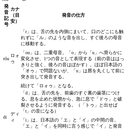
発
カナ
音
（目
発音の仕方
記
安）
号
「r」は、舌の先を内側にまいて、口のどこにも触
れずに「ル」のような音を出し、すぐ後ろの母音
に移動する。
「ou」は、二重母音。「o」から「u」へ滑らかに
ロォ
róu
変化させ、1つの音として表現する（前の音ははっ
ゥ
きりと強く、後ろの音はぼかす）。ほぼ日本語の
「オゥ」で問題ないが、「u」は唇を丸くして前に
突き出して発音する。
続けて「ロォゥ」となる。
「d」は、舌の先を、前歯のすぐ裏の歯茎につけ
る。息を止めた状態から、急に息で「ドゥ」と破
裂させるように発音する。（「トゥ」と出せば
「t」の音になる）
ディ
di
ィ
「i」は、日本語の「エ」と「イ」の中間の音。
「エ」と「イ」を同時に言う感じで「イ」と発音