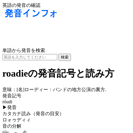
英語の発音の確認
単語から発音を検索
roadieの発音記号と読み方
意味：
[名]
ローディー：バンドの地方公演の裏方.
発音記号
róudi
▶
発音
カタカナ読み（発音の目安）
ロォゥディィ
音の分解
róu － di