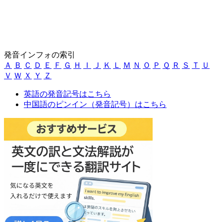
発音インフォの索引
Ａ
Ｂ
Ｃ
Ｄ
Ｅ
Ｆ
Ｇ
Ｈ
Ｉ
Ｊ
Ｋ
Ｌ
Ｍ
Ｎ
Ｏ
Ｐ
Ｑ
Ｒ
Ｓ
Ｔ
Ｕ
Ｖ
Ｗ
Ｘ
Ｙ
Ｚ
英語の発音記号はこちら
中国語のピンイン（発音記号）はこちら