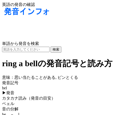
英語の発音の確認
単語から発音を検索
ring a bellの発音記号と読み方
意味：
思い当たることがある, ピンとくる
発音記号
bel
▶
発音
カタカナ読み（発音の目安）
ベェル
音の分解
be － l