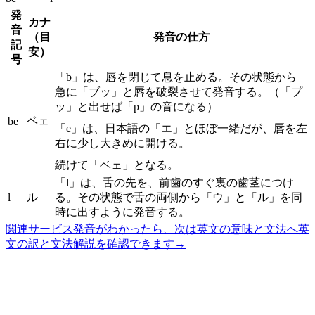
発
カナ
音
（目
発音の仕方
記
安）
号
「b」は、唇を閉じて息を止める。その状態から
急に「ブッ」と唇を破裂させて発音する。（「プ
ッ」と出せば「p」の音になる）
ベェ
be
「e」は、日本語の「エ」とほぼ一緒だが、唇を左
右に少し大きめに開ける。
続けて「ベェ」となる。
「l」は、舌の先を、前歯のすぐ裏の歯茎につけ
l
ル
る。その状態で舌の両側から「ウ」と「ル」を同
時に出すように発音する。
関連サービス
発音がわかったら、次は英文の意味と文法へ
英
文の訳と文法解説を確認できます
→