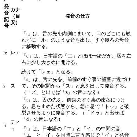
発
カナ
音
（目
発音の仕方
記
安）
号
「r」は、舌の先を内側にまいて、口のどこにも触
れずに「ル」のような音を出し、すぐ後ろの母音
に移動する。
レェ
ré
「e」は、日本語の「エ」とほぼ一緒だが、唇を左
右に少し大きめに開ける。
続けて「レェ」となる。
「s」は、舌の先を、前歯のすぐ裏の歯茎に近づけ
s
ス
て、その隙間から「ス」と息を出して発音する。
（「ズ」と出せば「z」の音になる）
「t」は、舌の先を、前歯のすぐ裏の歯茎につけ
る。息を止めた状態から、急に息で「トゥ」と破
裂させるように発音する。（「ドゥ」と出せば
「d」の音になる）
ティ
ti
ィ
「i」は、日本語の「エ」と「イ」の中間の音。
「エ」と「イ」を同時に言う感じで「イ」と発音