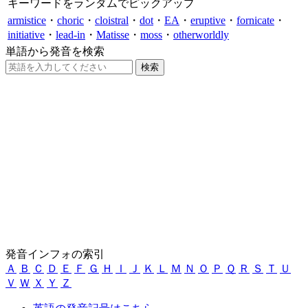
キーワードをランダムでピックアップ
armistice
・
choric
・
cloistral
・
dot
・
EA
・
eruptive
・
fornicate
・
initiative
・
lead-in
・
Matisse
・
moss
・
otherworldly
単語から発音を検索
発音インフォの索引
Ａ
Ｂ
Ｃ
Ｄ
Ｅ
Ｆ
Ｇ
Ｈ
Ｉ
Ｊ
Ｋ
Ｌ
Ｍ
Ｎ
Ｏ
Ｐ
Ｑ
Ｒ
Ｓ
Ｔ
Ｕ
Ｖ
Ｗ
Ｘ
Ｙ
Ｚ