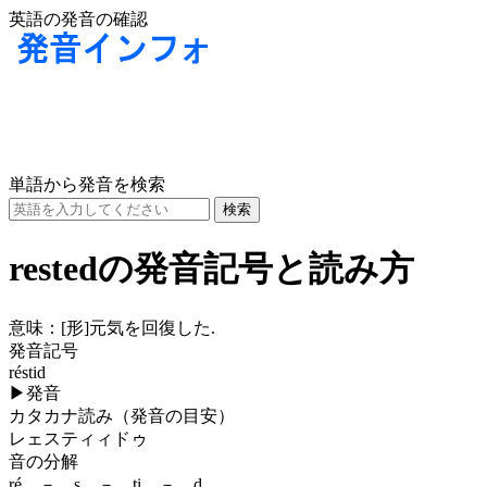
英語の発音の確認
単語から発音を検索
restedの発音記号と読み方
意味：
[形]
元気を回復した.
発音記号
réstid
▶
発音
カタカナ読み（発音の目安）
レェスティィドゥ
音の分解
ré － s － ti － d