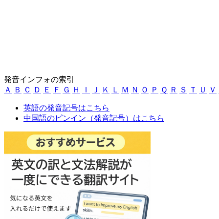
発音インフォの索引
Ａ
Ｂ
Ｃ
Ｄ
Ｅ
Ｆ
Ｇ
Ｈ
Ｉ
Ｊ
Ｋ
Ｌ
Ｍ
Ｎ
Ｏ
Ｐ
Ｑ
Ｒ
Ｓ
Ｔ
Ｕ
Ｖ
英語の発音記号はこちら
中国語のピンイン（発音記号）はこちら