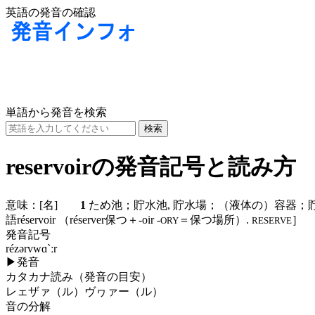
英語の発音の確認
単語から発音を検索
reservoirの発音記号と読み方
意味：
[名]
1
ため池；貯水池, 貯水場；（液体の）容
語réservoir （réserver保つ＋-oir -
＝保つ場所）.
］
ORY
RESERVE
発音記号
rézərvwɑ`ːr
▶
発音
カタカナ読み（発音の目安）
レェザァ（ル）ヴヮァー（ル）
音の分解