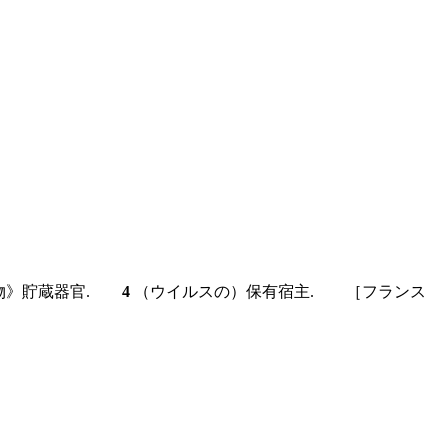
物》貯蔵器官.
4
（ウイルスの）保有宿主. ［フランス