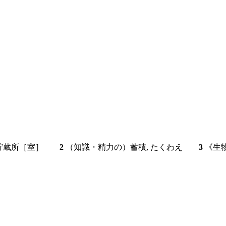
器；貯蔵所［室］
2
（知識・精力の）蓄積, たくわえ
3
《生