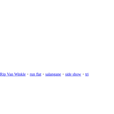
Rip Van Winkle
・
run flat
・
salangane
・
side show
・
tri