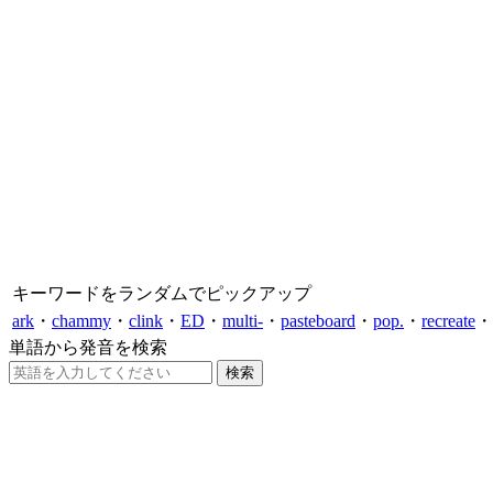
キーワードをランダムでピックアップ
ark
・
chammy
・
clink
・
ED
・
multi-
・
pasteboard
・
pop.
・
recreate
・
単語から発音を検索