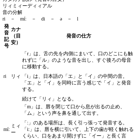
リィミィーディィアル
音の分解
ri － míː － di － ə － l
発
カナ
音
（目
発音の仕方
記
安）
号
「r」は、舌の先を内側にまいて、口のどこにも触
れずに「ル」のような音を出し、すぐ後ろの母音
に移動する。
ri
リィ
「i」は、日本語の「エ」と「イ」の中間の音。
「エ」と「イ」を同時に言う感じで「イ」と発音
する。
続けて「リィ」となる。
「m」は、唇を閉じて口から息が出るの止め、
「ム」という声を鼻を通して出す。
「ː」のある場所は、長く引っ張って発音する。
ミィ
míː
「iː」は、唇を横に引いて、上下の歯が軽く触れる
ー
くらい、口をあまり開けずに「イー」と長く言