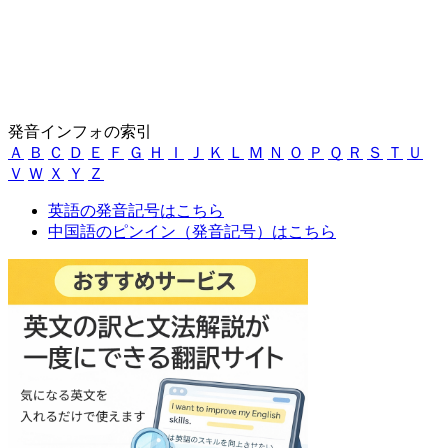
発音インフォの索引
Ａ
Ｂ
Ｃ
Ｄ
Ｅ
Ｆ
Ｇ
Ｈ
Ｉ
Ｊ
Ｋ
Ｌ
Ｍ
Ｎ
Ｏ
Ｐ
Ｑ
Ｒ
Ｓ
Ｔ
Ｕ
Ｖ
Ｗ
Ｘ
Ｙ
Ｚ
英語の発音記号はこちら
中国語のピンイン（発音記号）はこちら