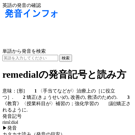
英語の発音の確認
単語から発音を検索
remedialの発音記号と読み方
意味：
[形]
1
〈手当てなどが〉治療上の［に役立
つ］.
2
矯正(きょうせい)の, 改善の, 救済のための.
3
《教育》〈授業科目が〉補習の；強化学習の
[副]
矯正さ
れるように.
発音記号
rimíːdiəl
▶
発音
カタカナ読み（発音の目安）