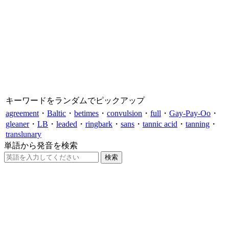
キーワードをランダムでピックアップ
agreement
・
Baltic
・
betimes
・
convulsion
・
full
・
Gay-Pay-Oo
・
gleaner
・
LB
・
leaded
・
ringbark
・
sans
・
tannic acid
・
tanning
・
translunary
単語から発音を検索