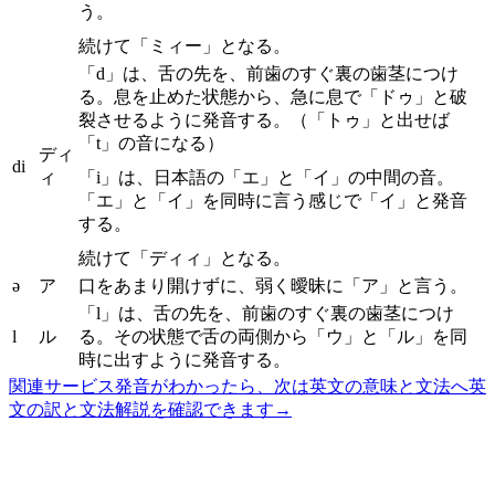
う。
続けて「ミィー」となる。
「d」は、舌の先を、前歯のすぐ裏の歯茎につけ
る。息を止めた状態から、急に息で「ドゥ」と破
裂させるように発音する。（「トゥ」と出せば
「t」の音になる）
ディ
di
ィ
「i」は、日本語の「エ」と「イ」の中間の音。
「エ」と「イ」を同時に言う感じで「イ」と発音
する。
続けて「ディィ」となる。
ə
ア
口をあまり開けずに、弱く曖昧に「ア」と言う。
「l」は、舌の先を、前歯のすぐ裏の歯茎につけ
l
ル
る。その状態で舌の両側から「ウ」と「ル」を同
時に出すように発音する。
関連サービス
発音がわかったら、次は英文の意味と文法へ
英
文の訳と文法解説を確認できます
→