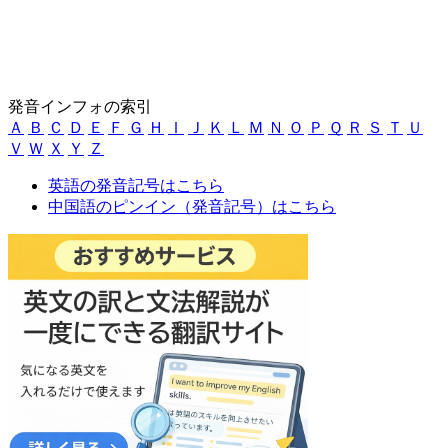
発音インフォの索引
Ａ
Ｂ
Ｃ
Ｄ
Ｅ
Ｆ
Ｇ
Ｈ
Ｉ
Ｊ
Ｋ
Ｌ
Ｍ
Ｎ
Ｏ
Ｐ
Ｑ
Ｒ
Ｓ
Ｔ
Ｕ
Ｖ
Ｗ
Ｘ
Ｙ
Ｚ
英語の発音記号はこちら
中国語のピンイン（発音記号）はこちら