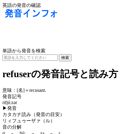
英語の発音の確認
単語から発音を検索
refuserの発音記号と読み方
意味：
[名]
＝recusant.
発音記号
rifjúːzər
▶
発音
カタカナ読み（発音の目安）
リィフュゥーザァ（ル）
音の分解
ri － fjúː － zə － r