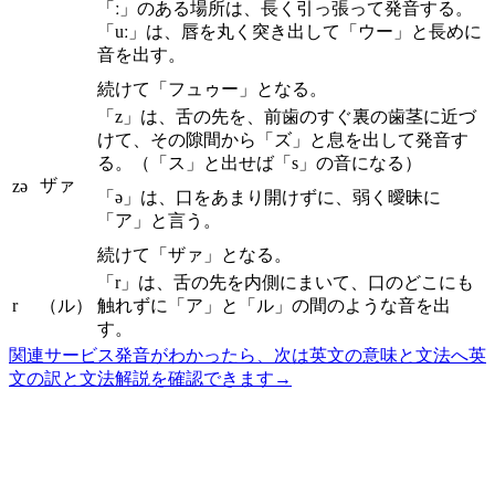
「ː」のある場所は、長く引っ張って発音する。
「uː」は、唇を丸く突き出して「ウー」と長めに
音を出す。
続けて「フュゥー」となる。
「z」は、舌の先を、前歯のすぐ裏の歯茎に近づ
けて、その隙間から「ズ」と息を出して発音す
る。（「ス」と出せば「s」の音になる）
ザァ
zə
「ə」は、口をあまり開けずに、弱く曖昧に
「ア」と言う。
続けて「ザァ」となる。
「r」は、舌の先を内側にまいて、口のどこにも
r
（ル）
触れずに「ア」と「ル」の間のような音を出
す。
関連サービス
発音がわかったら、次は英文の意味と文法へ
英
文の訳と文法解説を確認できます
→