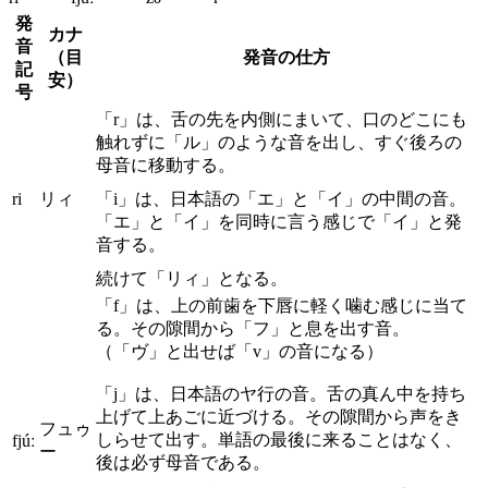
発
カナ
音
（目
発音の仕方
記
安）
号
「r」は、舌の先を内側にまいて、口のどこにも
触れずに「ル」のような音を出し、すぐ後ろの
母音に移動する。
ri
リィ
「i」は、日本語の「エ」と「イ」の中間の音。
「エ」と「イ」を同時に言う感じで「イ」と発
音する。
続けて「リィ」となる。
「f」は、上の前歯を下唇に軽く噛む感じに当て
る。その隙間から「フ」と息を出す音。
（「ヴ」と出せば「v」の音になる）
「j」は、日本語のヤ行の音。舌の真ん中を持ち
上げて上あごに近づける。その隙間から声をき
フュゥ
しらせて出す。単語の最後に来ることはなく、
fjúː
ー
後は必ず母音である。