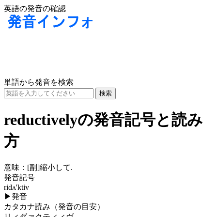
英語の発音の確認
単語から発音を検索
reductivelyの発音記号と読み
方
意味：
[副]
縮小して.
発音記号
ridʌ'ktiv
▶
発音
カタカナ読み（発音の目安）
リィダァクティィヴ