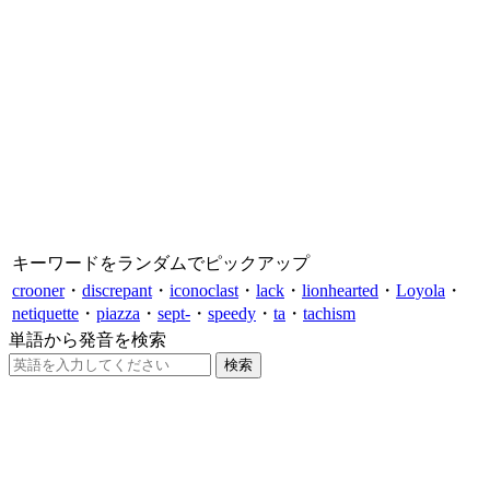
キーワードをランダムでピックアップ
crooner
・
discrepant
・
iconoclast
・
lack
・
lionhearted
・
Loyola
・
netiquette
・
piazza
・
sept-
・
speedy
・
ta
・
tachism
単語から発音を検索