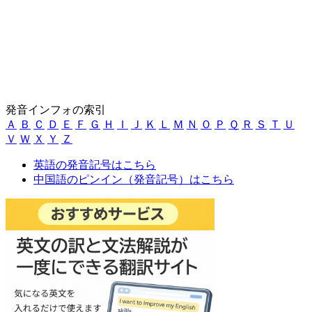
発音インフォの索引
Ａ
Ｂ
Ｃ
Ｄ
Ｅ
Ｆ
Ｇ
Ｈ
Ｉ
Ｊ
Ｋ
Ｌ
Ｍ
Ｎ
Ｏ
Ｐ
Ｑ
Ｒ
Ｓ
Ｔ
Ｕ
Ｖ
Ｗ
Ｘ
Ｙ
Ｚ
英語の発音記号はこちら
中国語のピンイン（発音記号）はこちら