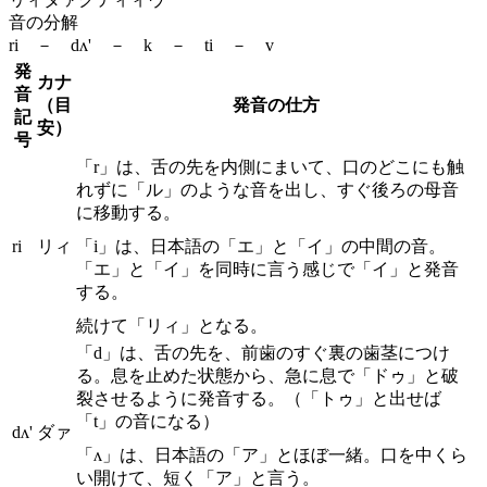
音の分解
ri － dʌ' － k － ti － v
発
カナ
音
（目
発音の仕方
記
安）
号
「r」は、舌の先を内側にまいて、口のどこにも触
れずに「ル」のような音を出し、すぐ後ろの母音
に移動する。
ri
リィ
「i」は、日本語の「エ」と「イ」の中間の音。
「エ」と「イ」を同時に言う感じで「イ」と発音
する。
続けて「リィ」となる。
「d」は、舌の先を、前歯のすぐ裏の歯茎につけ
る。息を止めた状態から、急に息で「ドゥ」と破
裂させるように発音する。（「トゥ」と出せば
「t」の音になる）
dʌ'
ダァ
「ʌ」は、日本語の「ア」とほぼ一緒。口を中くら
い開けて、短く「ア」と言う。