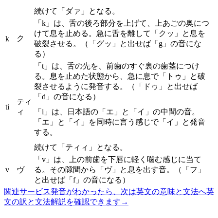
続けて「ダァ」となる。
「k」は、舌の後ろ部分を上げて、上あごの奥につ
けて息を止める。急に舌を離して「クッ」と息を
ク
k
破裂させる。（「グッ」と出せば「g」の音にな
る）
「t」は、舌の先を、前歯のすぐ裏の歯茎につけ
る。息を止めた状態から、急に息で「トゥ」と破
裂させるように発音する。（「ドゥ」と出せば
「d」の音になる）
ティ
ti
ィ
「i」は、日本語の「エ」と「イ」の中間の音。
「エ」と「イ」を同時に言う感じで「イ」と発音
する。
続けて「ティィ」となる。
「v」は、上の前歯を下唇に軽く噛む感じに当て
v
ヴ
る。その隙間から「ヴ」と息を出す音。（「フ」
と出せば「f」の音になる）
関連サービス
発音がわかったら、次は英文の意味と文法へ
英
文の訳と文法解説を確認できます
→