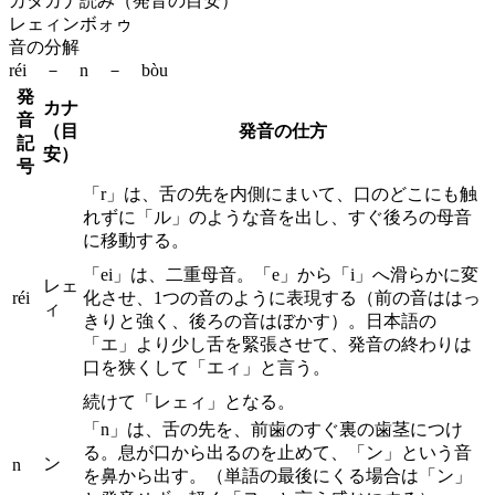
カタカナ読み（発音の目安）
レェィンボォゥ
音の分解
réi － n － bòu
発
カナ
音
（目
発音の仕方
記
安）
号
「r」は、舌の先を内側にまいて、口のどこにも触
れずに「ル」のような音を出し、すぐ後ろの母音
に移動する。
「ei」は、二重母音。「e」から「i」へ滑らかに変
レェ
réi
化させ、1つの音のように表現する（前の音ははっ
ィ
きりと強く、後ろの音はぼかす）。日本語の
「エ」より少し舌を緊張させて、発音の終わりは
口を狭くして「エィ」と言う。
続けて「レェィ」となる。
「n」は、舌の先を、前歯のすぐ裏の歯茎につけ
る。息が口から出るのを止めて、「ン」という音
ン
n
を鼻から出す。（単語の最後にくる場合は「ン」