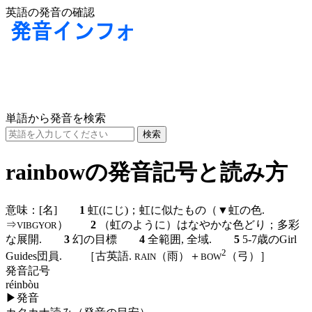
英語の発音の確認
単語から発音を検索
rainbowの発音記号と読み方
意味：
[名]
1
虹(にじ)；虹に似たもの（▼虹の色.
⇒
）
2
（虹のように）はなやかな色どり；多彩
VIBGYOR
な展開.
3
幻の目標
4
全範囲, 全域.
5
5-7歳のGirl
2
Guides団員. ［古英語.
（雨）＋
（弓）］
RAIN
BOW
発音記号
réinbòu
▶
発音