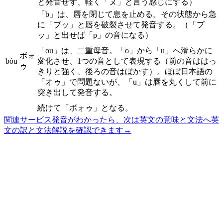
と発音せず、軽く「ヌ」と言う感じにする）
「b」は、唇を閉じて息を止める。その状態から急
に「ブッ」と唇を破裂させて発音する。（「プ
ッ」と出せば「p」の音になる）
「ou」は、二重母音。「o」から「u」へ滑らかに
ボォ
bòu
変化させ、1つの音として表現する（前の音ははっ
ゥ
きりと強く、後ろの音はぼかす）。ほぼ日本語の
「オゥ」で問題ないが、「u」は唇を丸くして前に
突き出して発音する。
続けて「ボォゥ」となる。
関連サービス
発音がわかったら、次は英文の意味と文法へ
英
文の訳と文法解説を確認できます
→