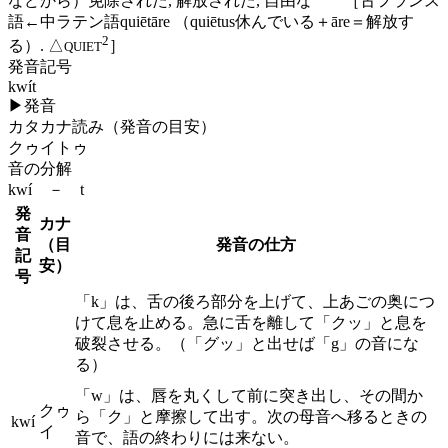
などから）免除された, 解放された, 自由な ［古フランス
語←中ラテン語quiētāre （quiētus休んでいる＋āre＝解放す
2
る）. △
］
QUIET
発音記号
kwít
▶
発音
カタカナ読み（発音の目安）
クゥイトゥ
音の分解
kwí － t
発
カナ
音
（目
発音の仕方
記
安）
号
「k」は、舌の後ろ部分を上げて、上あごの奥につ
けて息を止める。急に舌を離して「クッ」と息を
破裂させる。（「グッ」と出せば「g」の音にな
る）
「w」は、唇を丸くして前に突き出し、その間か
クゥ
ら「ク」と摩擦して出す。次の母音へ移るときの
kwí
イ
音で、語の終わりには来ない。