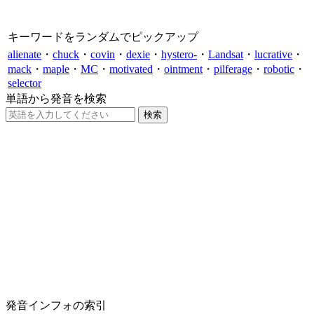
キーワードをランダムでピックアップ
alienate
・
chuck
・
covin
・
dexie
・
hystero-
・
Landsat
・
lucrative
・
mack
・
maple
・
MC
・
motivated
・
ointment
・
pilferage
・
robotic
・
selector
単語から発音を検索
発音インフォの索引