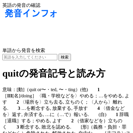
英語の発音の確認
単語から発音を検索
quitの発音記号と読み方
意味：
[動]
（quit or〜・ted, 〜・ting）
(他)
1
［
III
[名]
/doing］〈職・学校などを〉やめる；…をやめる, よ
す
2
〈場所を〉立ち去る, 立ちのく；〈人から〉離れ
る.
3
…を断念する, 放棄する, 手放す
4
〈借金など
を〉返す, 弁済する, …に（…で）報いる.
(自)
1
辞職
［退職］する；やめる, よす
2
（借家などを）立ちの
く
3
断念する, 敗北を認める.
[形]
（義務・負担・罪