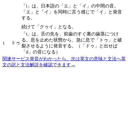
「i」は、日本語の「エ」と「イ」の中間の音。
「エ」と「イ」を同時に言う感じで「イ」と発音
する。
続けて「クゥイ」となる。
「t」は、舌の先を、前歯のすぐ裏の歯茎につけ
る。息を止めた状態から、急に息で「トゥ」と破
トゥ
t
裂させるように発音する。（「ドゥ」と出せば
「d」の音になる）
関連サービス
発音がわかったら、次は英文の意味と文法へ
英
文の訳と文法解説を確認できます
→