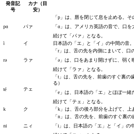
発音記
カナ（目
号
安）
「p」は、唇を閉じて息を止める。そ
pɑ
パァ
「ɑ」は、アメリカ英語の音で、口を
続けて「パァ」となる。
ì
イ
日本語の「エ」と「イ」の中間の音
「r」は、舌の先を内側にまいて、口
rə
ラァ
「ə」は、口をあまり開けずに、弱く
続けて「ラァ」となる。
「t」は、舌の先を、前歯のすぐ裏の
る）
テェ
té
「e」は、日本語の「エ」とほぼ一緒
続けて「テェ」となる。
k
ク
「k」は、舌の後ろ部分を上げて、上
「n」は、舌の先を、前歯のすぐ裏の
ni
ニィ
「i」は、日本語の「エ」と「イ」の