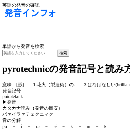
英語の発音の確認
単語から発音を検索
pyrotechnicの発音記号と読み
意味：
[形]
1
花火（製造術）の.
2
はなばなしい(brilli
発音記号
pɑìrətéknik
▶
発音
カタカナ読み（発音の目安）
パァイラァテェクニィク
音の分解
pɑ － ì － rə － té － k － ni － k