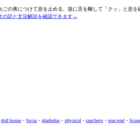
あごの奥につけて息を止める。急に舌を離して「クッ」と息を
文の訳と文法解説を確認できます
→
・
doll house
・
focus
・
gladiolus
・
physical
・
ranchero
・
rear-end
・
Scan