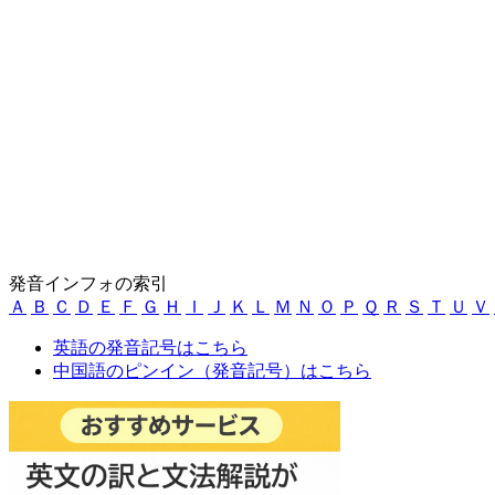
発音インフォの索引
Ａ
Ｂ
Ｃ
Ｄ
Ｅ
Ｆ
Ｇ
Ｈ
Ｉ
Ｊ
Ｋ
Ｌ
Ｍ
Ｎ
Ｏ
Ｐ
Ｑ
Ｒ
Ｓ
Ｔ
Ｕ
Ｖ
英語の発音記号はこちら
中国語のピンイン（発音記号）はこちら