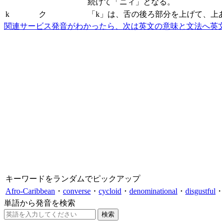
続けて「ニィ」となる。
k
ク
「k」は、舌の後ろ部分を上げて、上
関連サービス
発音がわかったら、次は英文の意味と文法へ
英
キーワードをランダムでピックアップ
Afro-Caribbean
・
converse
・
cycloid
・
denominational
・
disgustful
単語から発音を検索