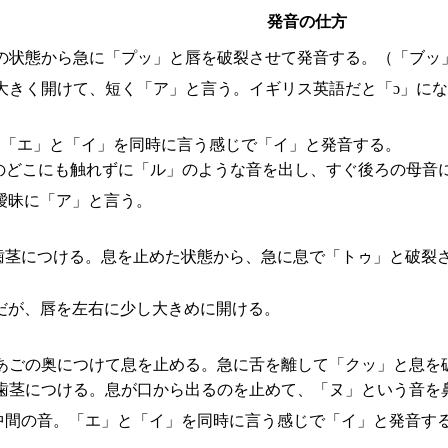
発音の仕方
の状態から急に「プッ」と唇を破裂させて発音する。（「ブッ
大きく開けて、短く「ア」と言う。イギリス英語だと「ɔ」に
。「エ」と「イ」を同時に言う感じで「イ」と発音する。
のどこにも触れずに「ル」のような音を出し、すぐ後ろの母音
曖昧に「ア」と言う。
歯茎につける。息を止めた状態から、急に息で「トゥ」と破裂
だが、唇を左右に少し大きめに開ける。
あごの奥につけて息を止める。急に舌を離して「クッ」と息を
歯茎につける。息が口から出るのを止めて、「ヌ」という音を
中間の音。「エ」と「イ」を同時に言う感じで「イ」と発音す