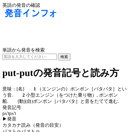
英語の発音の確認
単語から発音を検索
put-putの発音記号と読み方
意味：
[名]
1
（エンジンの）ポンポン［バタバタ］とい
う音.
2
小型エンジン（をつけた乗り物）, ポンポン
船.
[動]
(自)
ポンポン［バタバタ］と音をたてて進む.
発音記号
pʌ'tpʌ't
▶
発音
カタカナ読み（発音の目安）
パァトゥパァトゥ