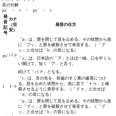
音の分解
pʌ' － t － pʌ' － t
発
カナ
音
（目
発音の仕方
記
安）
号
「p」は、唇を閉じて息を止める。その状態から急
に「プッ」と唇を破裂させて発音する。（「ブ
ッ」と出せば「b」の音になる）
パァ
pʌ'
「ʌ」は、日本語の「ア」とほぼ一緒。口を中くら
い開けて、短く「ア」と言う。
続けて「パァ」となる。
「t」は、舌の先を、前歯のすぐ裏の歯茎につけ
る。息を止めた状態から、急に息で「トゥ」と破
トゥ
t
裂させるように発音する。（「ドゥ」と出せば
「d」の音になる）
「p」は、唇を閉じて息を止める。その状態から急
に「プッ」と唇を破裂させて発音する。（「ブ
ッ」と出せば「b」の音になる）