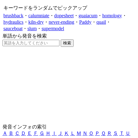
キーワードをランダムでピックアップ
brushback
・
calumniate
・
dopesheet
・
guaiacum
・
homology
・
hydraulics
・
kiln-dry
・
never-ending
・
Paddy
・
quail
・
sauceboat
・
slum
・
supermodel
単語から発音を検索
発音インフォの索引
Ａ
Ｂ
Ｃ
Ｄ
Ｅ
Ｆ
Ｇ
Ｈ
Ｉ
Ｊ
Ｋ
Ｌ
Ｍ
Ｎ
Ｏ
Ｐ
Ｑ
Ｒ
Ｓ
Ｔ
Ｕ