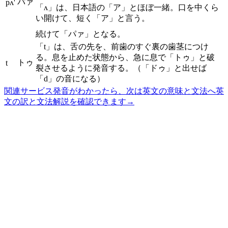
パァ
pʌ'
「ʌ」は、日本語の「ア」とほぼ一緒。口を中くら
い開けて、短く「ア」と言う。
続けて「パァ」となる。
「t」は、舌の先を、前歯のすぐ裏の歯茎につけ
る。息を止めた状態から、急に息で「トゥ」と破
トゥ
t
裂させるように発音する。（「ドゥ」と出せば
「d」の音になる）
関連サービス
発音がわかったら、次は英文の意味と文法へ
英
文の訳と文法解説を確認できます
→