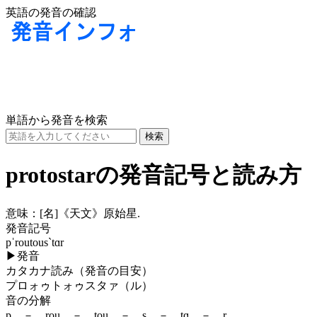
英語の発音の確認
単語から発音を検索
protostarの発音記号と読み方
意味：
[名]
《天文》原始星.
発音記号
pˈroutous`tɑr
▶
発音
カタカナ読み（発音の目安）
プロォゥトォゥスタァ（ル）
音の分解
p － rou － tou － s － tɑ － r