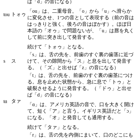
ば「d」の音になる）
「ou」は、二重母音。「o」から「u」へ滑らか
トォゥ
tou
に変化させ、1つの音として表現する（前の音は
はっきりと強く、後ろの音はぼかす）。ほぼ日
本語の「オゥ」で問題ないが、「u」は唇を丸く
して前に突き出して発音する。
続けて「トォゥ」となる。
「s」は、舌の先を、前歯のすぐ裏の歯茎に近づ
s
ス
けて、その隙間から「ス」と息を出して発音す
る。（「ズ」と出せば「z」の音になる）
「t」は、舌の先を、前歯のすぐ裏の歯茎につけ
る。息を止めた状態から、急に息で「トゥ」と
破裂させるように発音する。（「ドゥ」と出せ
ば「d」の音になる）
タァ
tɑ
「ɑ」は、アメリカ英語の音で、口を大きく開け
て、短く「ア」と言う。イギリス英語だと「ɔ」
になる。「オ」と発音しても通用する。
続けて「タァ」となる。
「r」は、舌の先を内側にまいて、口のどこにも