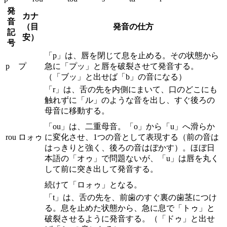
発
カナ
音
（目
発音の仕方
記
安）
号
「p」は、唇を閉じて息を止める。その状態から
p
プ
急に「プッ」と唇を破裂させて発音する。
（「ブッ」と出せば「b」の音になる）
「r」は、舌の先を内側にまいて、口のどこにも
触れずに「ル」のような音を出し、すぐ後ろの
母音に移動する。
「ou」は、二重母音。「o」から「u」へ滑らか
rou
ロォゥ
に変化させ、1つの音として表現する（前の音は
はっきりと強く、後ろの音はぼかす）。ほぼ日
本語の「オゥ」で問題ないが、「u」は唇を丸く
して前に突き出して発音する。
続けて「ロォゥ」となる。
「t」は、舌の先を、前歯のすぐ裏の歯茎につけ
る。息を止めた状態から、急に息で「トゥ」と
破裂させるように発音する。（「ドゥ」と出せ