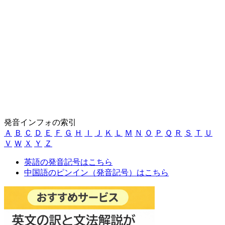
発音インフォの索引
Ａ
Ｂ
Ｃ
Ｄ
Ｅ
Ｆ
Ｇ
Ｈ
Ｉ
Ｊ
Ｋ
Ｌ
Ｍ
Ｎ
Ｏ
Ｐ
Ｑ
Ｒ
Ｓ
Ｔ
Ｕ
Ｖ
Ｗ
Ｘ
Ｙ
Ｚ
英語の発音記号はこちら
中国語のピンイン（発音記号）はこちら