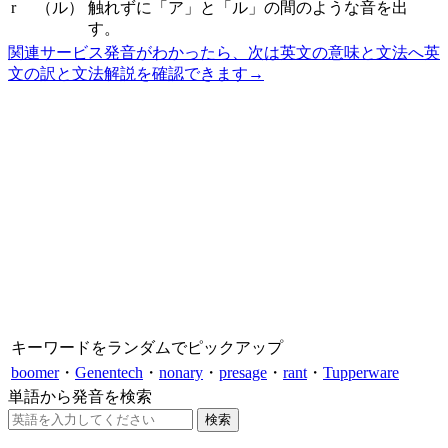
r
（ル）
触れずに「ア」と「ル」の間のような音を出
す。
関連サービス
発音がわかったら、次は英文の意味と文法へ
英
文の訳と文法解説を確認できます
→
キーワードをランダムでピックアップ
boomer
・
Genentech
・
nonary
・
presage
・
rant
・
Tupperware
単語から発音を検索