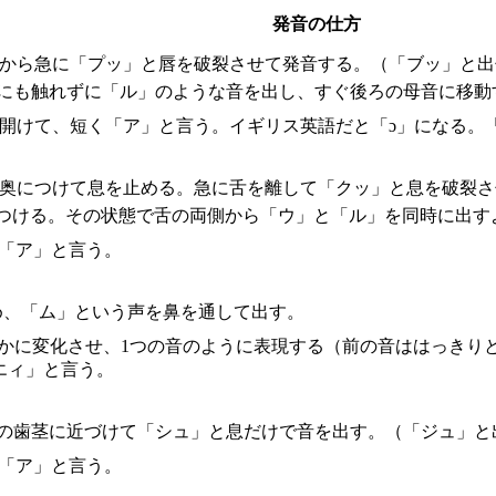
発音の仕方
態から急に「プッ」と唇を破裂させて発音する。（「ブッ」と出
こにも触れずに「ル」のような音を出し、すぐ後ろの母音に移動
く開けて、短く「ア」と言う。イギリス英語だと「ɔ」になる。
の奥につけて息を止める。急に舌を離して「クッ」と息を破裂さ
につける。その状態で舌の両側から「ウ」と「ル」を同時に出す
に「ア」と言う。
め、「ム」という声を鼻を通して出す。
滑らかに変化させ、1つの音のように表現する（前の音ははっき
エィ」と言う。
上の歯茎に近づけて「シュ」と息だけで音を出す。（「ジュ」と
に「ア」と言う。