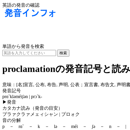
英語の発音の確認
単語から発音を検索
proclamationの発音記号と読
意味：
[名]
宣言, 公布, 布告, 声明, 公表；宣言書, 布告文, 声
発音記号
prɑ`kləméiʃən | prɔ`k-
▶
発音
カタカナ読み（発音の目安）
プラァクラァメェィシャン | プロォク
音の分解
p － rɑ` － k － lə － méi － ʃə － n － |