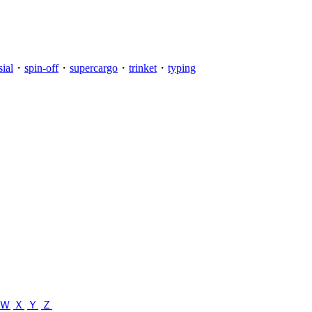
sial
・
spin-off
・
supercargo
・
trinket
・
typing
Ｗ
Ｘ
Ｙ
Ｚ