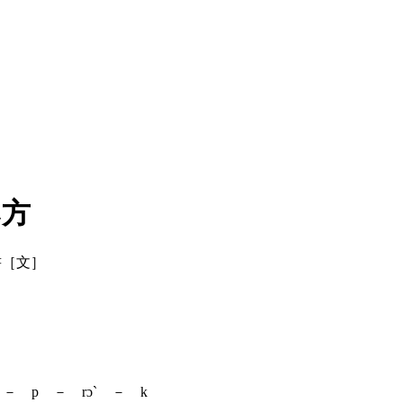
み方
明書［文］
 － p － rɔ` － k