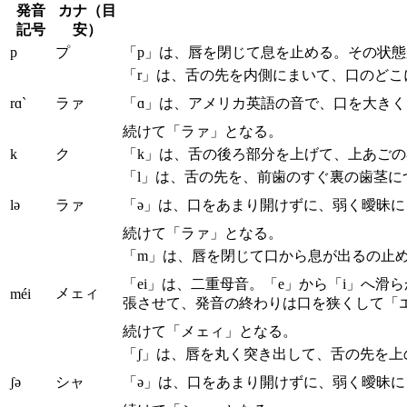
発音
カナ（目
記号
安）
p
プ
「p」は、唇を閉じて息を止める。その状
「r」は、舌の先を内側にまいて、口のど
rɑ`
ラァ
「ɑ」は、アメリカ英語の音で、口を大き
続けて「ラァ」となる。
k
ク
「k」は、舌の後ろ部分を上げて、上あご
「l」は、舌の先を、前歯のすぐ裏の歯茎
lə
ラァ
「ə」は、口をあまり開けずに、弱く曖昧
続けて「ラァ」となる。
「m」は、唇を閉じて口から息が出るの止
「ei」は、二重母音。「e」から「i」へ
メェィ
méi
張させて、発音の終わりは口を狭くして「
続けて「メェィ」となる。
「ʃ」は、唇を丸く突き出して、舌の先を
ʃə
シャ
「ə」は、口をあまり開けずに、弱く曖昧