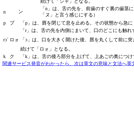
続けて「シャ」となる。
「n」は、舌の先を、前歯のすぐ裏の歯茎
ン
n
「ヌ」と言う感じにする）
p
プ
「p」は、唇を閉じて息を止める。その状態から急に
「r」は、舌の先を内側にまいて、口のどこにも触れ
rɔ`
ロォ
「ɔ」は、口を大きく開けた後、唇を丸くして前に突
続けて「ロォ」となる。
k
ク
「k」は、舌の後ろ部分を上げて、上あごの奥につけ
関連サービス
発音がわかったら、次は英文の意味と文法へ
英