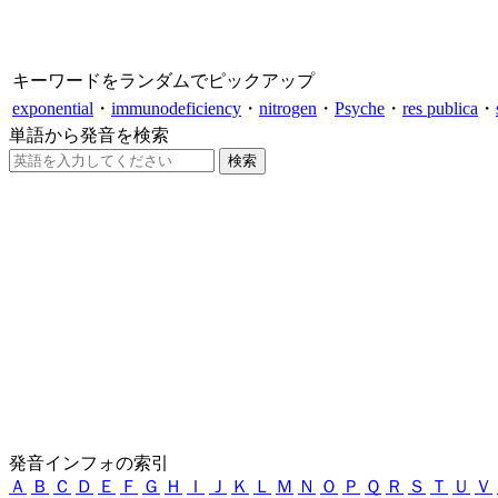
キーワードをランダムでピックアップ
exponential
・
immunodeficiency
・
nitrogen
・
Psyche
・
res publica
・
単語から発音を検索
発音インフォの索引
Ａ
Ｂ
Ｃ
Ｄ
Ｅ
Ｆ
Ｇ
Ｈ
Ｉ
Ｊ
Ｋ
Ｌ
Ｍ
Ｎ
Ｏ
Ｐ
Ｑ
Ｒ
Ｓ
Ｔ
Ｕ
Ｖ