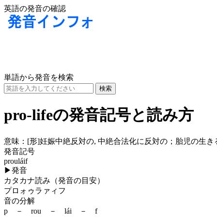
英語の発音の確認
単語から発音を検索
pro-lifeの発音記号と読み方
意味：
[形]
妊娠中絶反対の, 中絶合法化に反対の；胎児の生きる権
発音記号
prouláif
▶
発音
カタカナ読み（発音の目安）
プロォゥラァィフ
音の分解
p － rou － lái － f