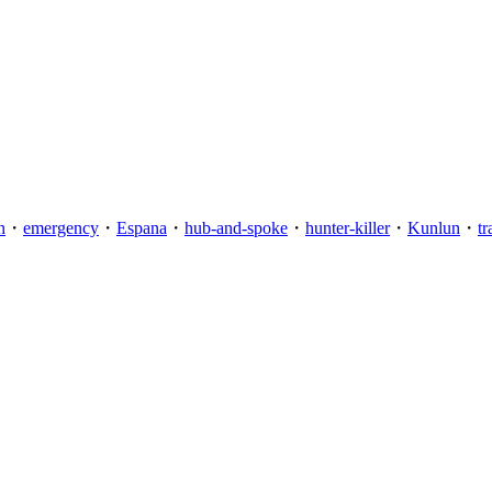
n
・
emergency
・
Espana
・
hub-and-spoke
・
hunter-killer
・
Kunlun
・
t