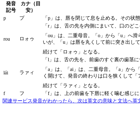
発音
カナ（目
記号
安）
p
プ
「p」は、唇を閉じて息を止める。その状
「r」は、舌の先を内側にまいて、口のど
「ou」は、二重母音。「o」から「u」へ
ロォゥ
rou
いが、「u」は唇を丸くして前に突き出し
続けて「ロォゥ」となる。
「l」は、舌の先を、前歯のすぐ裏の歯茎
「a」は、「ai」は、二重母音。「a」か
ラァィ
lái
く開けて、発音の終わりは口を狭くして「
続けて「ラァィ」となる。
f
フ
「f」は、上の前歯を下唇に軽く噛む感じ
関連サービス
発音がわかったら、次は英文の意味と文法へ
英