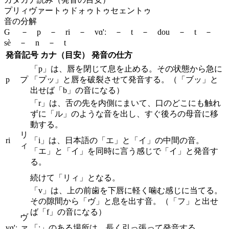
プリィヴァートゥドォゥトゥセェントゥ
音の分解
G － p － ri － vɑ'ː － t － dou － t －
sè － n － t
発音記号
カナ（目安）
発音の仕方
「p」は、唇を閉じて息を止める。その状態から急に
p
プ
「プッ」と唇を破裂させて発音する。（「ブッ」と
出せば「b」の音になる）
「r」は、舌の先を内側にまいて、口のどこにも触れ
ずに「ル」のような音を出し、すぐ後ろの母音に移
動する。
リ
ri
「i」は、日本語の「エ」と「イ」の中間の音。
ィ
「エ」と「イ」を同時に言う感じで「イ」と発音す
る。
続けて「リィ」となる。
「v」は、上の前歯を下唇に軽く噛む感じに当てる。
その隙間から「ヴ」と息を出す音。（「フ」と出せ
ば「f」の音になる）
ヴ
vɑ'ː
ァ
「ː」のある場所は、長く引っ張って発音する。