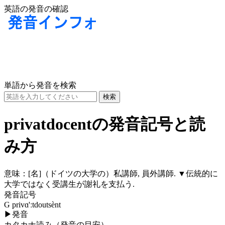
英語の発音の確認
単語から発音を検索
privatdocentの発音記号と読
み方
意味：
[名]
（ドイツの大学の）私講師, 員外講師. ▼伝統的に
大学ではなく受講生が謝礼を支払う.
発音記号
G privɑ'ːtdoutsènt
▶
発音
カタカナ読み（発音の目安）