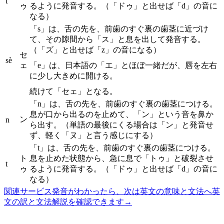
t
ゥ
るように発音する。（「ドゥ」と出せば「d」の音に
なる）
「s」は、舌の先を、前歯のすぐ裏の歯茎に近づけ
て、その隙間から「ス」と息を出して発音する。
（「ズ」と出せば「z」の音になる）
セ
sè
ェ
「e」は、日本語の「エ」とほぼ一緒だが、唇を左右
に少し大きめに開ける。
続けて「セェ」となる。
「n」は、舌の先を、前歯のすぐ裏の歯茎につける。
息が口から出るのを止めて、「ン」という音を鼻か
ン
n
ら出す。（単語の最後にくる場合は「ン」と発音せ
ず、軽く「ヌ」と言う感じにする）
「t」は、舌の先を、前歯のすぐ裏の歯茎につける。
ト
息を止めた状態から、急に息で「トゥ」と破裂させ
t
ゥ
るように発音する。（「ドゥ」と出せば「d」の音に
なる）
関連サービス
発音がわかったら、次は英文の意味と文法へ
英
文の訳と文法解説を確認できます
→