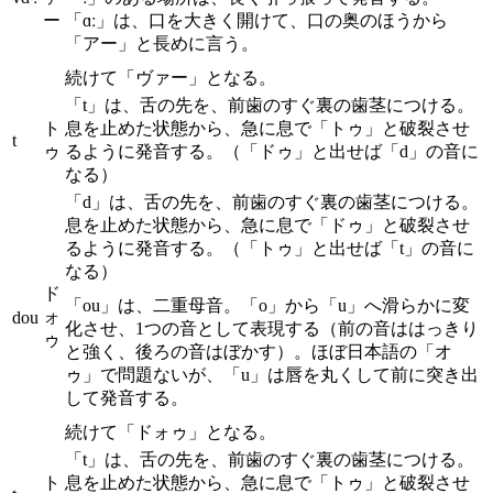
ー
「ɑː」は、口を大きく開けて、口の奥のほうから
「アー」と長めに言う。
続けて「ヴァー」となる。
「t」は、舌の先を、前歯のすぐ裏の歯茎につける。
ト
息を止めた状態から、急に息で「トゥ」と破裂させ
t
ゥ
るように発音する。（「ドゥ」と出せば「d」の音に
なる）
「d」は、舌の先を、前歯のすぐ裏の歯茎につける。
息を止めた状態から、急に息で「ドゥ」と破裂させ
るように発音する。（「トゥ」と出せば「t」の音に
なる）
ド
「ou」は、二重母音。「o」から「u」へ滑らかに変
ォ
dou
化させ、1つの音として表現する（前の音ははっきり
ゥ
と強く、後ろの音はぼかす）。ほぼ日本語の「オ
ゥ」で問題ないが、「u」は唇を丸くして前に突き出
して発音する。
続けて「ドォゥ」となる。
「t」は、舌の先を、前歯のすぐ裏の歯茎につける。
ト
息を止めた状態から、急に息で「トゥ」と破裂させ