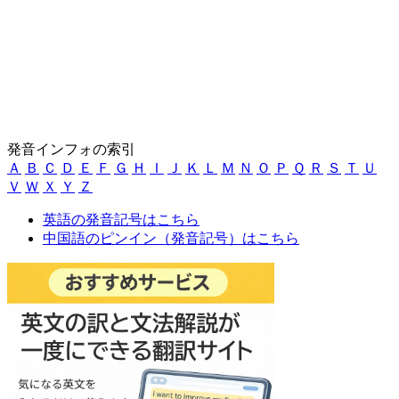
発音インフォの索引
Ａ
Ｂ
Ｃ
Ｄ
Ｅ
Ｆ
Ｇ
Ｈ
Ｉ
Ｊ
Ｋ
Ｌ
Ｍ
Ｎ
Ｏ
Ｐ
Ｑ
Ｒ
Ｓ
Ｔ
Ｕ
Ｖ
Ｗ
Ｘ
Ｙ
Ｚ
英語の発音記号はこちら
中国語のピンイン（発音記号）はこちら