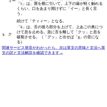
ィー
「iː」は、唇を横に引いて、上下の歯が軽く触れる
くらい、口をあまり開けずに「イー」と長く言
う。
続けて「ティィー」となる。
「k」は、舌の後ろ部分を上げて、上あごの奥につ
けて息を止める。急に舌を離して「クッ」と息を
ク
k
破裂させる。（「グッ」と出せば「g」の音にな
る）
関連サービス
発音がわかったら、次は英文の意味と文法へ
英
文の訳と文法解説を確認できます
→