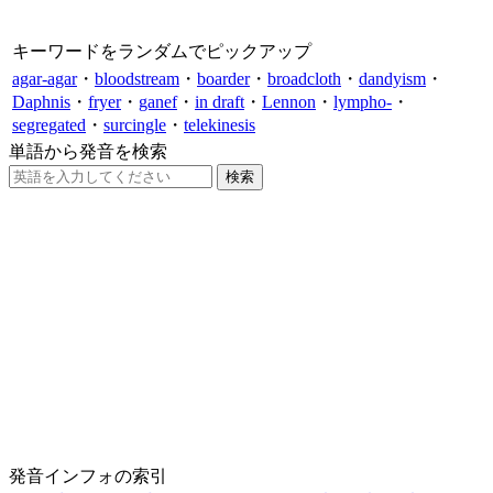
キーワードをランダムでピックアップ
agar-agar
・
bloodstream
・
boarder
・
broadcloth
・
dandyism
・
Daphnis
・
fryer
・
ganef
・
in draft
・
Lennon
・
lympho-
・
segregated
・
surcingle
・
telekinesis
単語から発音を検索
発音インフォの索引