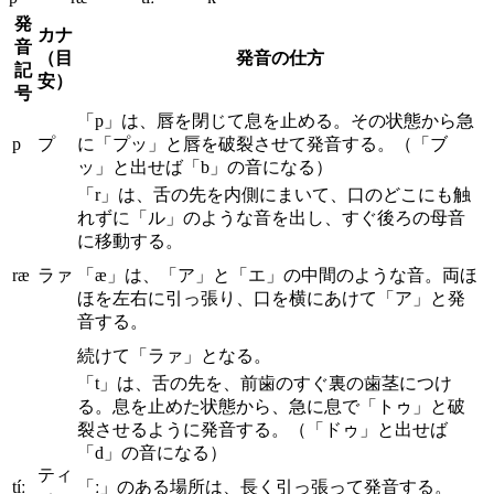
発
カナ
音
（目
発音の仕方
記
安）
号
「p」は、唇を閉じて息を止める。その状態から急
p
プ
に「プッ」と唇を破裂させて発音する。（「ブ
ッ」と出せば「b」の音になる）
「r」は、舌の先を内側にまいて、口のどこにも触
れずに「ル」のような音を出し、すぐ後ろの母音
に移動する。
ræ
ラァ
「æ」は、「ア」と「エ」の中間のような音。両ほ
ほを左右に引っ張り、口を横にあけて「ア」と発
音する。
続けて「ラァ」となる。
「t」は、舌の先を、前歯のすぐ裏の歯茎につけ
る。息を止めた状態から、急に息で「トゥ」と破
裂させるように発音する。（「ドゥ」と出せば
「d」の音になる）
ティ
tíː
「ː」のある場所は、長く引っ張って発音する。