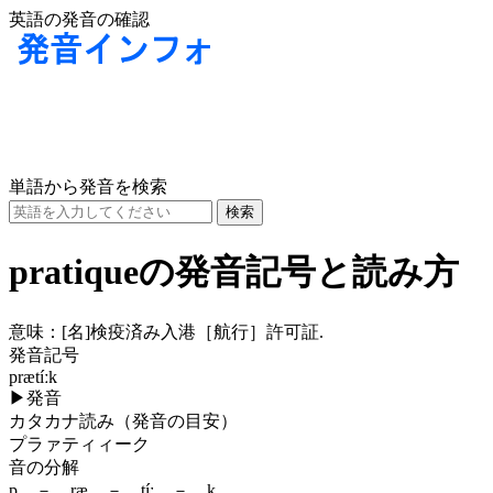
英語の発音の確認
単語から発音を検索
pratiqueの発音記号と読み方
意味：
[名]
検疫済み入港［航行］許可証.
発音記号
prætíːk
▶
発音
カタカナ読み（発音の目安）
プラァティィーク
音の分解
p － ræ － tíː － k