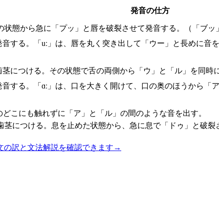
発音の仕方
の状態から急に「プッ」と唇を破裂させて発音する。（「ブッ
発音する。「uː」は、唇を丸く突き出して「ウー」と長めに音
歯茎につける。その状態で舌の両側から「ウ」と「ル」を同時
発音する。「ɑː」は、口を大きく開けて、口の奥のほうから「
のどこにも触れずに「ア」と「ル」の間のような音を出す。
歯茎につける。息を止めた状態から、急に息で「ドゥ」と破裂
文の訳と文法解説を確認できます
→