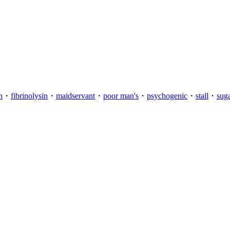
h
・
fibrinolysin
・
maidservant
・
poor man's
・
psychogenic
・
stall
・
sug