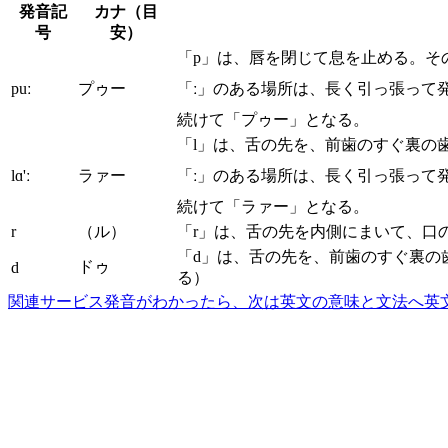
発音記
カナ（目
号
安）
「p」は、唇を閉じて息を止める。そ
puː
プゥー
「ː」のある場所は、長く引っ張って
続けて「プゥー」となる。
「l」は、舌の先を、前歯のすぐ裏の
lɑ'ː
ラァー
「ː」のある場所は、長く引っ張って
続けて「ラァー」となる。
r
（ル）
「r」は、舌の先を内側にまいて、口
「d」は、舌の先を、前歯のすぐ裏の
ドゥ
d
る）
関連サービス
発音がわかったら、次は英文の意味と文法へ
英