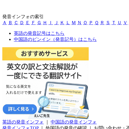
発音インフォの索引
Ａ
Ｂ
Ｃ
Ｄ
Ｅ
Ｆ
Ｇ
Ｈ
Ｉ
Ｊ
Ｋ
Ｌ
Ｍ
Ｎ
Ｏ
Ｐ
Ｑ
Ｒ
Ｓ
Ｔ
Ｕ
Ｖ
英語の発音記号はこちら
中国語のピンイン（発音記号）はこちら
英語の発音インフォ
｜
中国語の発音インフォ
発音インフォTOP
｜
外国語の発音の確認
｜
お問い合わせ・