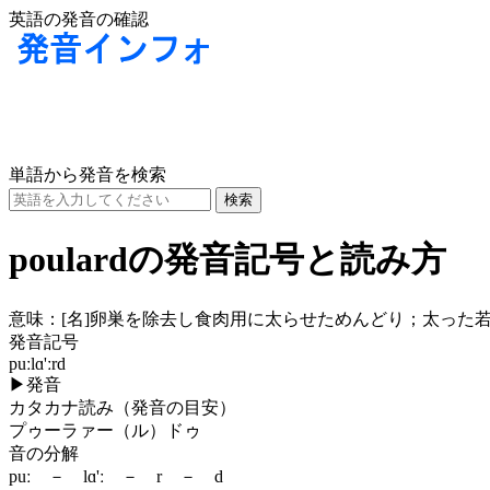
英語の発音の確認
単語から発音を検索
poulardの発音記号と読み方
意味：
[名]
卵巣を除去し食肉用に太らせためんどり；太った若
発音記号
puːlɑ'ːrd
▶
発音
カタカナ読み（発音の目安）
プゥーラァー（ル）ドゥ
音の分解
puː － lɑ'ː － r － d