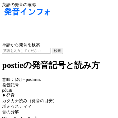
英語の発音の確認
単語から発音を検索
postieの発音記号と読み方
意味：
[名]
＝postman.
発音記号
póusti
▶
発音
カタカナ読み（発音の目安）
ポォゥスティィ
音の分解
póu － s － ti