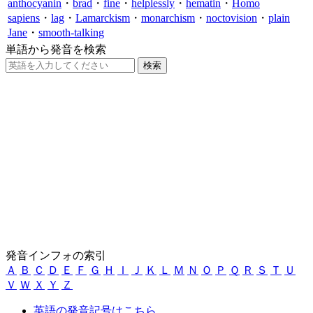
anthocyanin
・
brad
・
fine
・
helplessly
・
hematin
・
Homo
sapiens
・
lag
・
Lamarckism
・
monarchism
・
noctovision
・
plain
Jane
・
smooth-talking
単語から発音を検索
発音インフォの索引
Ａ
Ｂ
Ｃ
Ｄ
Ｅ
Ｆ
Ｇ
Ｈ
Ｉ
Ｊ
Ｋ
Ｌ
Ｍ
Ｎ
Ｏ
Ｐ
Ｑ
Ｒ
Ｓ
Ｔ
Ｕ
Ｖ
Ｗ
Ｘ
Ｙ
Ｚ
英語の発音記号はこちら