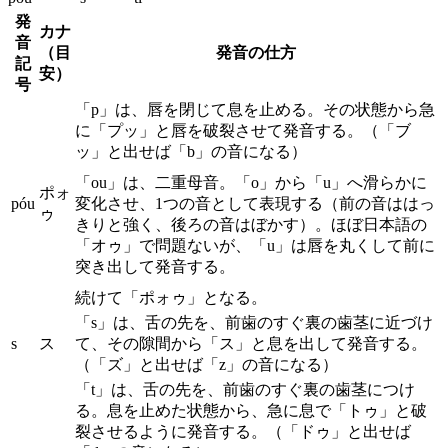
発
カナ
音
（目
発音の仕方
記
安）
号
「p」は、唇を閉じて息を止める。その状態から急
に「プッ」と唇を破裂させて発音する。（「ブ
ッ」と出せば「b」の音になる）
「ou」は、二重母音。「o」から「u」へ滑らかに
ポォ
póu
変化させ、1つの音として表現する（前の音ははっ
ゥ
きりと強く、後ろの音はぼかす）。ほぼ日本語の
「オゥ」で問題ないが、「u」は唇を丸くして前に
突き出して発音する。
続けて「ポォゥ」となる。
「s」は、舌の先を、前歯のすぐ裏の歯茎に近づけ
s
ス
て、その隙間から「ス」と息を出して発音する。
（「ズ」と出せば「z」の音になる）
「t」は、舌の先を、前歯のすぐ裏の歯茎につけ
る。息を止めた状態から、急に息で「トゥ」と破
裂させるように発音する。（「ドゥ」と出せば