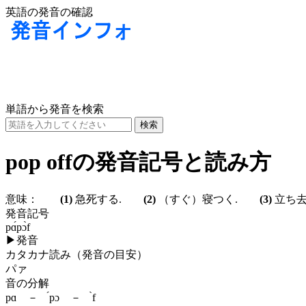
英語の発音の確認
単語から発音を検索
pop offの発音記号と読み方
意味：
(1)
急死する.
(2)
（すぐ）寝つく.
(3)
立ち去
発音記号
pɑ́pɔ̀f
▶
発音
カタカナ読み（発音の目安）
パァ
音の分解
pɑ － ́pɔ － ̀f