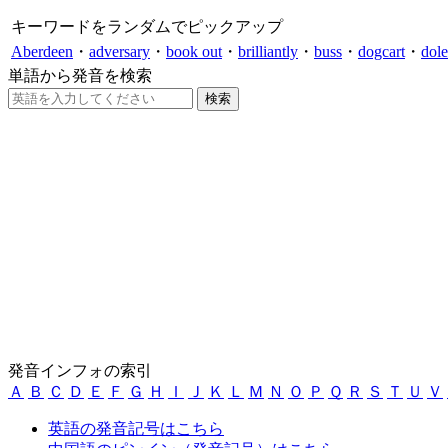
キーワードをランダムでピックアップ
Aberdeen
・
adversary
・
book out
・
brilliantly
・
buss
・
dogcart
・
dole
単語から発音を検索
発音インフォの索引
Ａ
Ｂ
Ｃ
Ｄ
Ｅ
Ｆ
Ｇ
Ｈ
Ｉ
Ｊ
Ｋ
Ｌ
Ｍ
Ｎ
Ｏ
Ｐ
Ｑ
Ｒ
Ｓ
Ｔ
Ｕ
Ｖ
英語の発音記号はこちら