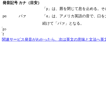
発音記号
カナ（目安）
「p」は、唇を閉じて息を止める。そ
pɑ
パァ
「ɑ」は、アメリカ英語の音で、口を
続けて「パァ」となる。
́pɔ
̀f
関連サービス
発音がわかったら、次は英文の意味と文法へ
英