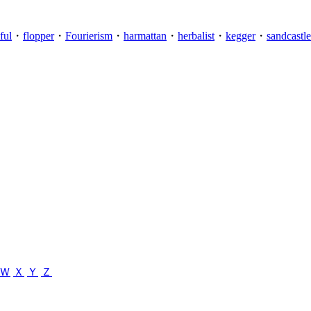
ful
・
flopper
・
Fourierism
・
harmattan
・
herbalist
・
kegger
・
sandcastle
Ｗ
Ｘ
Ｙ
Ｚ