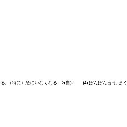
る, （特に）急にいなくなる. ⇒
(自)
2
(4)
ぽんぽん言う, 