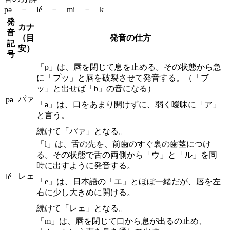
pə － lé － mi － k
発
カナ
音
（目
発音の仕方
記
安）
号
「p」は、唇を閉じて息を止める。その状態から急
に「プッ」と唇を破裂させて発音する。（「ブ
ッ」と出せば「b」の音になる）
パァ
pə
「ə」は、口をあまり開けずに、弱く曖昧に「ア」
と言う。
続けて「パァ」となる。
「l」は、舌の先を、前歯のすぐ裏の歯茎につけ
る。その状態で舌の両側から「ウ」と「ル」を同
時に出すように発音する。
レェ
lé
「e」は、日本語の「エ」とほぼ一緒だが、唇を左
右に少し大きめに開ける。
続けて「レェ」となる。
「m」は、唇を閉じて口から息が出るの止め、