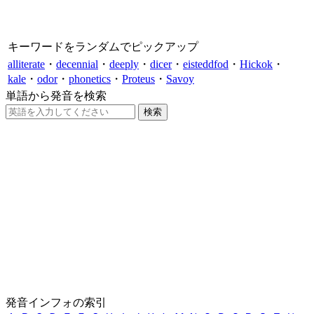
キーワードをランダムでピックアップ
alliterate
・
decennial
・
deeply
・
dicer
・
eisteddfod
・
Hickok
・
kale
・
odor
・
phonetics
・
Proteus
・
Savoy
単語から発音を検索
発音インフォの索引