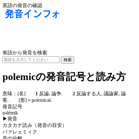
英語の発音の確認
単語から発音を検索
polemicの発音記号と読み方
意味：
[名]
1
反論, 論争.
2
反論する人, 議論家, 論
客.
[形]
＝polemical.
発音記号
pəlémik
▶
発音
カタカナ読み（発音の目安）
パァレェミィク
音の分解