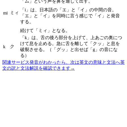
「ム」という声を鼻を通して出す。
「i」は、日本語の「エ」と「イ」の中間の音。
ミィ
mi
「エ」と「イ」を同時に言う感じで「イ」と発音
する。
続けて「ミィ」となる。
「k」は、舌の後ろ部分を上げて、上あごの奥につ
けて息を止める。急に舌を離して「クッ」と息を
ク
k
破裂させる。（「グッ」と出せば「g」の音にな
る）
関連サービス
発音がわかったら、次は英文の意味と文法へ
英
文の訳と文法解説を確認できます
→