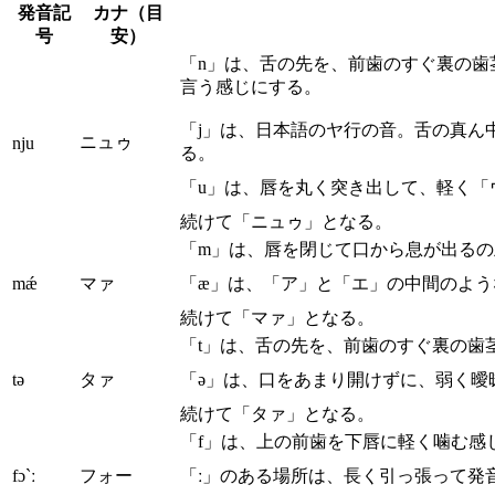
発音記
カナ（目
号
安）
「n」は、舌の先を、前歯のすぐ裏の
言う感じにする。
「j」は、日本語のヤ行の音。舌の真ん
ニュゥ
nju
る。
「u」は、唇を丸く突き出して、軽く「
続けて「ニュゥ」となる。
「m」は、唇を閉じて口から息が出る
mǽ
マァ
「æ」は、「ア」と「エ」の中間のよ
続けて「マァ」となる。
「t」は、舌の先を、前歯のすぐ裏の歯
tə
タァ
「ə」は、口をあまり開けずに、弱く曖
続けて「タァ」となる。
「f」は、上の前歯を下唇に軽く噛む感
fɔ`ː
フォー
「ː」のある場所は、長く引っ張って発