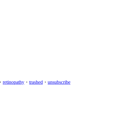
・
retinopathy
・
trashed
・
unsubscribe