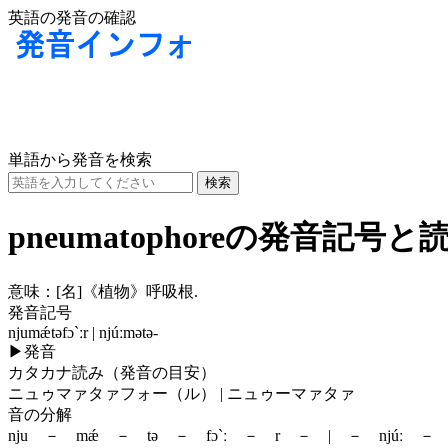
英語の発音の確認
単語から発音を検索
pneumatophoreの発音記号と
意味：
[名]
《植物》呼吸根.
発音記号
njumǽtəfɔ`ːr | njúːmətə-
▶
発音
カタカナ読み（発音の目安）
ニュゥマァタァフォー（ル） | ニュゥーマァタァ
音の分解
nju － mǽ － tə － fɔ`ː － r － | － njúː － 