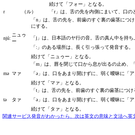
続けて「フォー」となる。
r
（ル）
「r」は、舌の先を内側にまいて、口の
「n」は、舌の先を、前歯のすぐ裏の歯茎につ
にする。
ニュゥ
「j」は、日本語のヤ行の音。舌の真ん中を持
njúː
ー
「ː」のある場所は、長く引っ張って発音する。
続けて「ニュゥー」となる。
「m」は、唇を閉じて口から息が出るの止め、
mə
マァ
「ə」は、口をあまり開けずに、弱く曖昧に「ア
続けて「マァ」となる。
「t」は、舌の先を、前歯のすぐ裏の歯茎につ
tə
タァ
「ə」は、口をあまり開けずに、弱く曖昧に「ア
続けて「タァ」となる。
関連サービス
発音がわかったら、次は英文の意味と文法へ
英