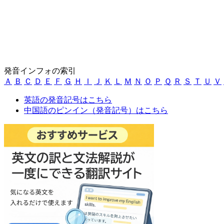
発音インフォの索引
Ａ
Ｂ
Ｃ
Ｄ
Ｅ
Ｆ
Ｇ
Ｈ
Ｉ
Ｊ
Ｋ
Ｌ
Ｍ
Ｎ
Ｏ
Ｐ
Ｑ
Ｒ
Ｓ
Ｔ
Ｕ
Ｖ
英語の発音記号はこちら
中国語のピンイン（発音記号）はこちら