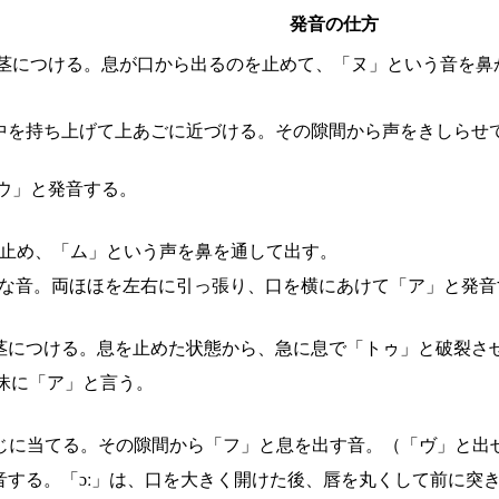
発音の仕方
歯茎につける。息が口から出るのを止めて、「ヌ」という音を鼻
中を持ち上げて上あごに近づける。その隙間から声をきしらせ
ウ」と発音する。
の止め、「ム」という声を鼻を通して出す。
うな音。両ほほを左右に引っ張り、口を横にあけて「ア」と発音
茎につける。息を止めた状態から、急に息で「トゥ」と破裂さ
昧に「ア」と言う。
じに当てる。その隙間から「フ」と息を出す音。（「ヴ」と出
音する。「ɔː」は、口を大きく開けた後、唇を丸くして前に突